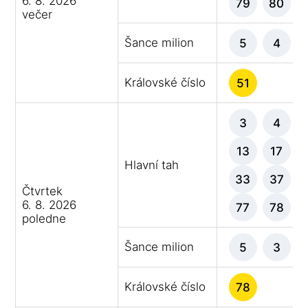
6. 8. 2026
79
80
večer
Šance milion
5
4
Královské číslo
51
3
4
13
17
Hlavní tah
33
37
Čtvrtek
6. 8. 2026
77
78
poledne
Šance milion
5
3
Královské číslo
78