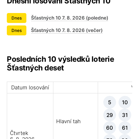
Dnešní losování Šťastných 10
Šťastných 10 7. 8. 2026 (poledne)
Dnes
Šťastných 10 7. 8. 2026 (večer)
Dnes
Posledních 10 výsledků loterie
Šťastných deset
Datum losování
Výh
5
10
29
31
Hlavní tah
60
61
Čtvrtek