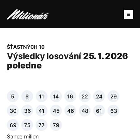
ŠŤASTNÝCH 10
Výsledky losování
25. 1. 2026
poledne
5
6
11
14
16
22
24
29
30
36
41
45
46
48
61
63
69
75
77
79
Šance milion