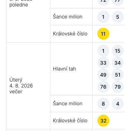
poledne
Šance milion
1
5
Královské číslo
11
1
15
33
34
Hlavní tah
49
51
Úterý
4. 8. 2026
76
79
večer
Šance milion
8
4
Královské číslo
32