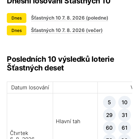
Dnešní losování Šťastných 10
Šťastných 10 7. 8. 2026 (poledne)
Dnes
Šťastných 10 7. 8. 2026 (večer)
Dnes
Posledních 10 výsledků loterie
Šťastných deset
Datum losování
Výh
5
10
29
31
Hlavní tah
60
61
Čtvrtek