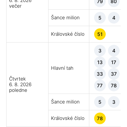
6. 8. 2026
79
80
večer
Šance milion
5
4
Královské číslo
51
3
4
13
17
Hlavní tah
33
37
Čtvrtek
6. 8. 2026
77
78
poledne
Šance milion
5
3
Královské číslo
78