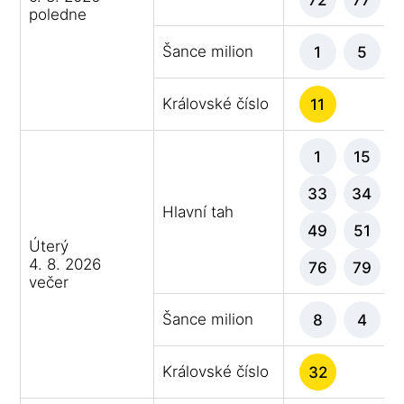
poledne
Šance milion
1
5
Královské číslo
11
1
15
33
34
Hlavní tah
49
51
Úterý
4. 8. 2026
76
79
večer
Šance milion
8
4
Královské číslo
32