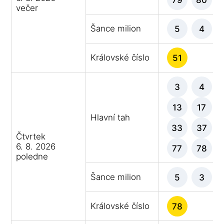
večer
Šance milion
5
4
Královské číslo
51
3
4
13
17
Hlavní tah
33
37
Čtvrtek
6. 8. 2026
77
78
poledne
Šance milion
5
3
Královské číslo
78