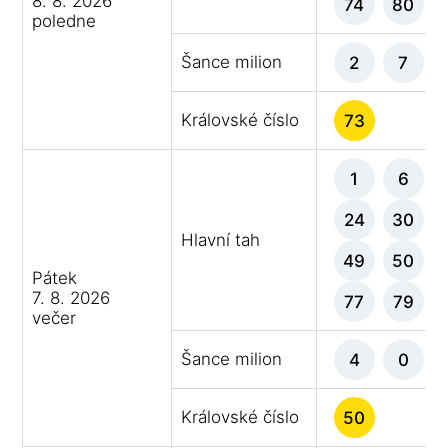
8. 8. 2026
74
80
poledne
Šance milion
2
7
Královské číslo
73
1
6
24
30
Hlavní tah
49
50
Pátek
7. 8. 2026
77
79
večer
Šance milion
4
0
Královské číslo
50