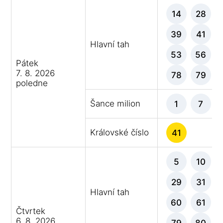
14
28
39
41
Hlavní tah
53
56
Pátek
7. 8. 2026
78
79
poledne
Šance milion
1
7
Královské číslo
41
5
10
29
31
Hlavní tah
60
61
Čtvrtek
6. 8. 2026
79
80