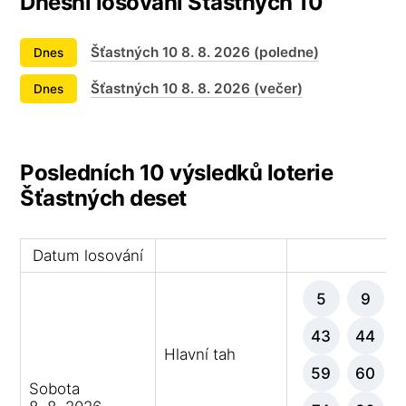
Dnešní losování Šťastných 10
Šťastných 10 8. 8. 2026 (poledne)
Dnes
Šťastných 10 8. 8. 2026 (večer)
Dnes
Posledních 10 výsledků loterie
Šťastných deset
Datum losování
Vý
5
9
43
44
Hlavní tah
59
60
Sobota