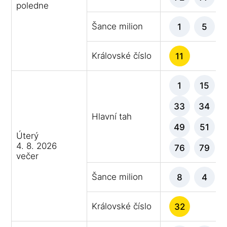
poledne
Šance milion
1
5
Královské číslo
11
1
15
33
34
Hlavní tah
49
51
Úterý
4. 8. 2026
76
79
večer
Šance milion
8
4
Královské číslo
32