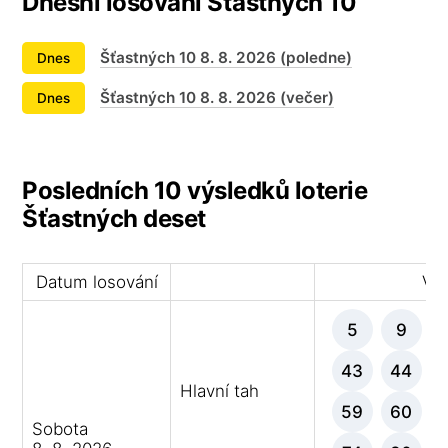
Dnešní losování Šťastných 10
Šťastných 10 8. 8. 2026 (poledne)
Dnes
Šťastných 10 8. 8. 2026 (večer)
Dnes
Posledních 10 výsledků loterie
Šťastných deset
Datum losování
Výh
5
9
43
44
Hlavní tah
59
60
Sobota