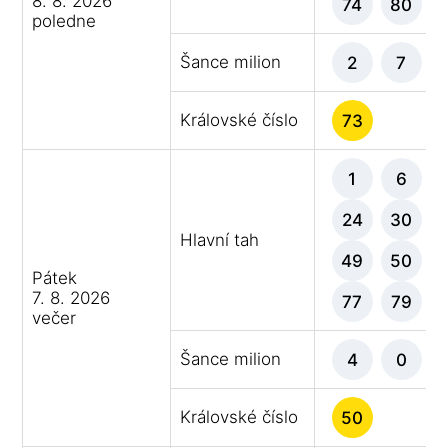
8. 8. 2026
74
80
poledne
Šance milion
2
7
Královské číslo
73
1
6
24
30
Hlavní tah
49
50
Pátek
7. 8. 2026
77
79
večer
Šance milion
4
0
Královské číslo
50