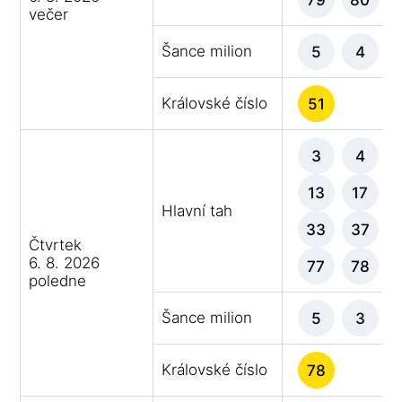
večer
Šance milion
5
4
Královské číslo
51
3
4
13
17
Hlavní tah
33
37
Čtvrtek
6. 8. 2026
77
78
poledne
Šance milion
5
3
Královské číslo
78