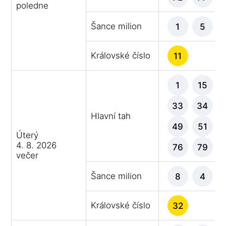
poledne
Šance milion
1
5
Královské číslo
11
1
15
33
34
Hlavní tah
49
51
Úterý
4. 8. 2026
76
79
večer
Šance milion
8
4
Královské číslo
32