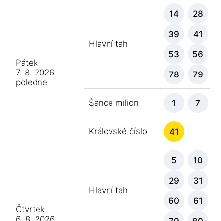
14
28
39
41
Hlavní tah
53
56
Pátek
7. 8. 2026
78
79
poledne
Šance milion
1
7
Královské číslo
41
5
10
29
31
Hlavní tah
60
61
Čtvrtek
6. 8. 2026
79
80