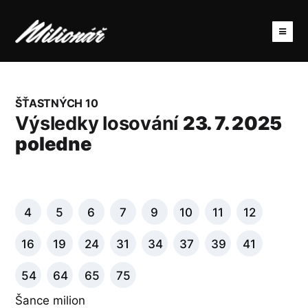
ŠŤASTNÝCH 10
Výsledky losování
23. 7. 2025
poledne
4
5
6
7
9
10
11
12
16
19
24
31
34
37
39
41
54
64
65
75
Šance milion