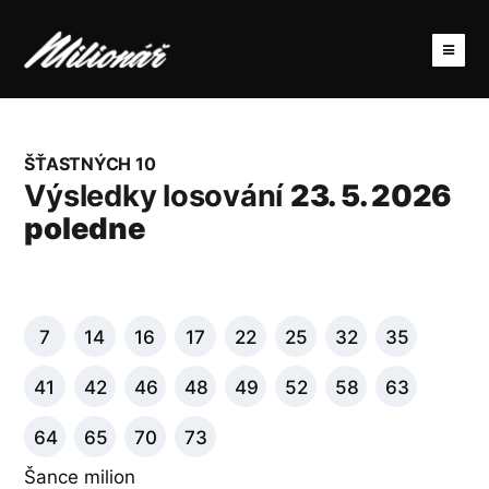
ŠŤASTNÝCH 10
Výsledky losování
23. 5. 2026
poledne
7
14
16
17
22
25
32
35
41
42
46
48
49
52
58
63
64
65
70
73
Šance milion