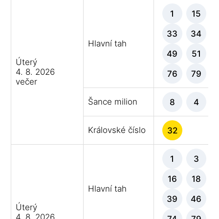
1
15
33
34
Hlavní tah
49
51
Úterý
4. 8. 2026
76
79
večer
Šance milion
8
4
Královské číslo
32
1
3
16
18
Hlavní tah
39
46
Úterý
4. 8. 2026
74
79