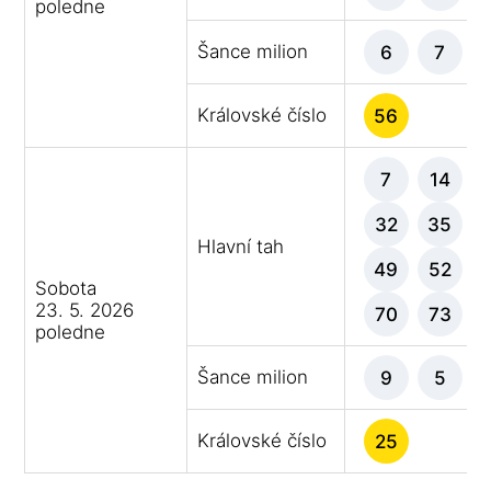
poledne
Šance milion
6
7
Královské číslo
56
7
14
32
35
Hlavní tah
49
52
Sobota
23. 5. 2026
70
73
poledne
Šance milion
9
5
Královské číslo
25