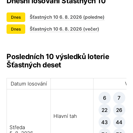
Dnešní losování Šťastných 10
Šťastných 10 6. 8. 2026 (poledne)
Dnes
Šťastných 10 6. 8. 2026 (večer)
Dnes
Posledních 10 výsledků loterie
Šťastných deset
Datum losování
Výh
6
7
22
26
Hlavní tah
43
44
Středa