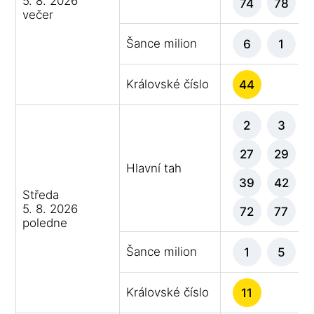
5. 8. 2026
74
78
večer
Šance milion
6
1
Královské číslo
44
2
3
27
29
Hlavní tah
39
42
Středa
5. 8. 2026
72
77
poledne
Šance milion
1
5
Královské číslo
11