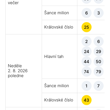
večer
Šance milion
6
3
Královské číslo
25
2
6
24
29
Hlavní tah
44
50
Neděle
2. 8. 2026
74
79
poledne
Šance milion
1
7
Královské číslo
43