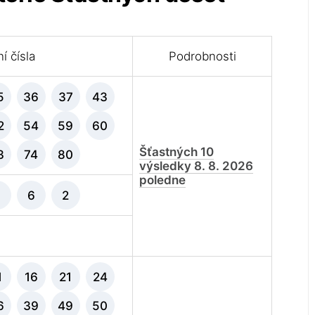
í čísla
Podrobnosti
5
36
37
43
2
54
59
60
Šťastných 10
3
74
80
výsledky 8. 8. 2026
poledne
5
6
2
1
16
21
24
6
39
49
50