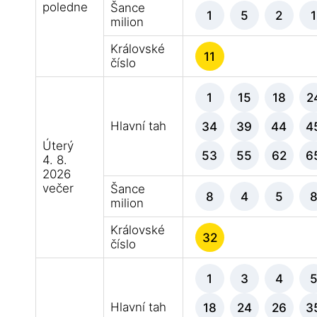
poledne
Šance
1
5
2
1
milion
Královské
11
číslo
1
15
18
2
Hlavní tah
34
39
44
4
Úterý
53
55
62
6
4. 8.
2026
večer
Šance
8
4
5
milion
Královské
32
číslo
1
3
4
Hlavní tah
18
24
26
3