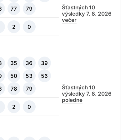
Šťastných 10
6
77
79
výsledky 7. 8. 2026
večer
3
2
0
3
35
36
39
9
50
53
56
Šťastných 10
6
78
79
výsledky 7. 8. 2026
poledne
9
2
0