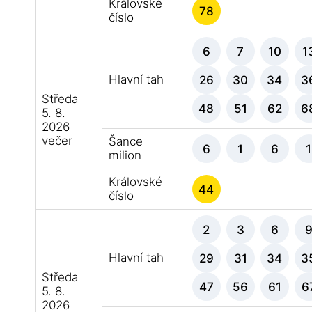
Královské
78
číslo
6
7
10
1
Hlavní tah
26
30
34
3
Středa
48
51
62
6
5. 8.
2026
večer
Šance
6
1
6
1
milion
Královské
44
číslo
2
3
6
Hlavní tah
29
31
34
3
Středa
47
56
61
6
5. 8.
2026