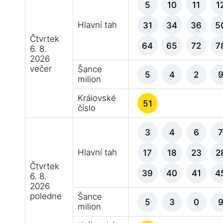
5
10
11
1
Hlavní tah
31
34
36
5
Čtvrtek
64
65
72
7
6. 8.
2026
večer
Šance
5
4
2
milion
Královské
51
číslo
3
4
6
Hlavní tah
17
18
23
2
Čtvrtek
39
40
41
4
6. 8.
2026
poledne
Šance
5
3
0
milion