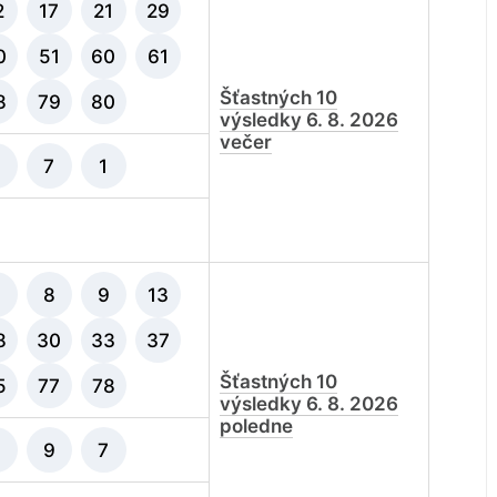
2
17
21
29
0
51
60
61
Šťastných 10
8
79
80
výsledky 6. 8. 2026
večer
9
7
1
7
8
9
13
8
30
33
37
Šťastných 10
5
77
78
výsledky 6. 8. 2026
poledne
9
9
7