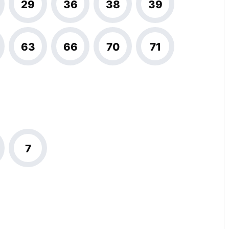
29
36
38
39
63
66
70
71
7