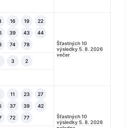
3
16
19
22
6
39
43
44
Šťastných 10
8
74
78
výsledky 5. 8. 2026
večer
3
2
9
11
23
27
5
37
39
42
Šťastných 10
7
72
77
výsledky 5. 8. 2026