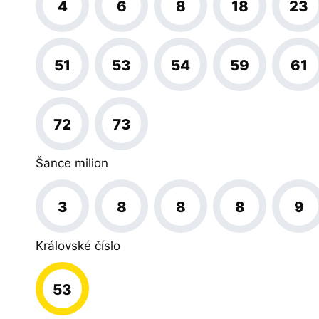
4
6
8
18
23
51
53
54
59
61
72
73
Šance milion
3
8
8
8
9
Královské číslo
53