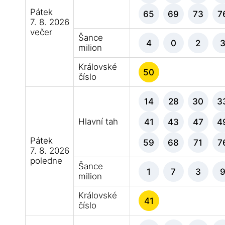
Pátek
65
69
73
7
7. 8. 2026
večer
Šance
4
0
2
milion
Královské
50
číslo
14
28
30
3
Hlavní tah
41
43
47
4
Pátek
59
68
71
7
7. 8. 2026
poledne
Šance
1
7
3
milion
Královské
41
číslo