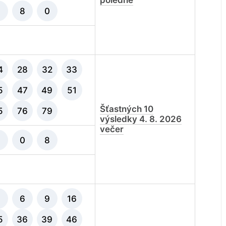
poledne
8
0
4
28
32
33
5
47
49
51
Šťastných 10
5
76
79
výsledky 4. 8. 2026
večer
8
0
8
5
6
9
16
5
36
39
46