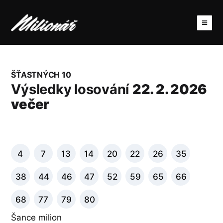
ŠŤASTNÝCH 10
Výsledky losování
22. 2. 2026
večer
4
7
13
14
20
22
26
35
38
44
46
47
52
59
65
66
68
77
79
80
Šance milion