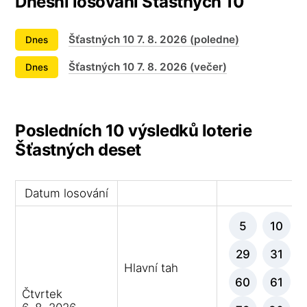
Dnešní losování Šťastných 10
Šťastných 10 7. 8. 2026 (poledne)
Dnes
Šťastných 10 7. 8. 2026 (večer)
Dnes
Posledních 10 výsledků loterie
Šťastných deset
Datum losování
Vý
5
10
29
31
Hlavní tah
60
61
Čtvrtek