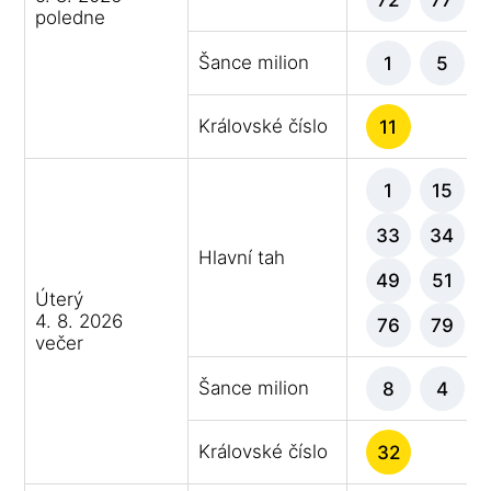
poledne
Šance milion
1
5
Královské číslo
11
1
15
33
34
Hlavní tah
49
51
Úterý
4. 8. 2026
76
79
večer
Šance milion
8
4
Královské číslo
32