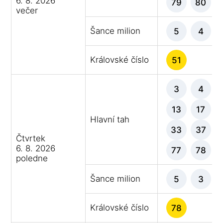
6. 8. 2026
79
80
večer
Šance milion
5
4
Královské číslo
51
3
4
13
17
Hlavní tah
33
37
Čtvrtek
6. 8. 2026
77
78
poledne
Šance milion
5
3
Královské číslo
78