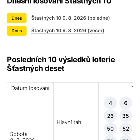
Dnešní losování Šťastných 10
Šťastných 10 9. 8. 2026 (poledne)
Dnes
Šťastných 10 9. 8. 2026 (večer)
Dnes
Posledních 10 výsledků loterie
Šťastných deset
Datum losování
Výh
4
6
26
35
Hlavní tah
50
52
Sobota