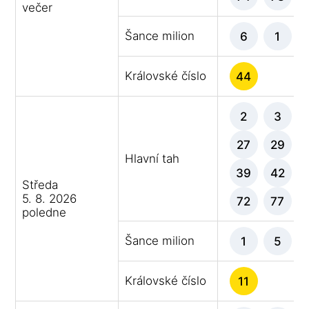
večer
Šance milion
6
1
Královské číslo
44
2
3
27
29
Hlavní tah
39
42
Středa
5. 8. 2026
72
77
poledne
Šance milion
1
5
Královské číslo
11