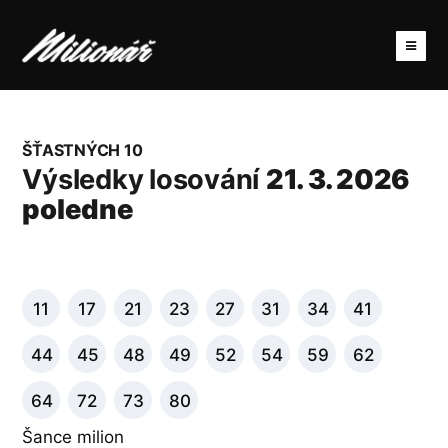
ŠŤASTNÝCH 10
Výsledky losování
21. 3. 2026
poledne
11
17
21
23
27
31
34
41
44
45
48
49
52
54
59
62
64
72
73
80
Šance milion