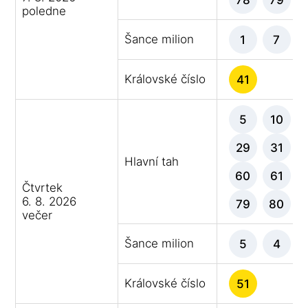
poledne
Šance milion
1
7
Královské číslo
41
5
10
29
31
Hlavní tah
60
61
Čtvrtek
6. 8. 2026
79
80
večer
Šance milion
5
4
Královské číslo
51