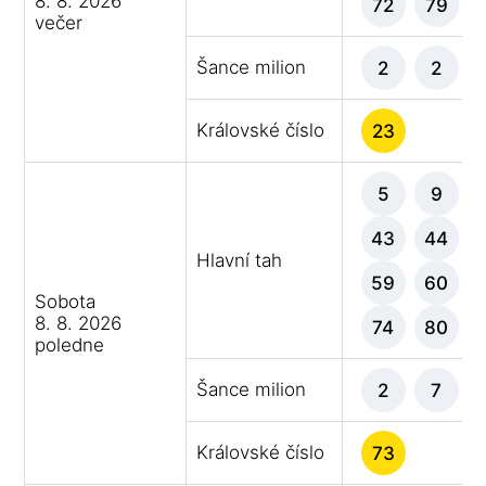
8. 8. 2026
72
79
večer
Šance milion
2
2
Královské číslo
23
5
9
43
44
Hlavní tah
59
60
Sobota
8. 8. 2026
74
80
poledne
Šance milion
2
7
Královské číslo
73