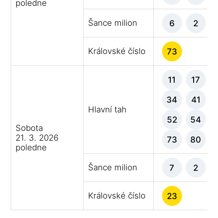
poledne
Šance milion
6
2
Královské číslo
73
11
17
34
41
Hlavní tah
52
54
Sobota
21. 3. 2026
73
80
poledne
Šance milion
7
2
Královské číslo
23