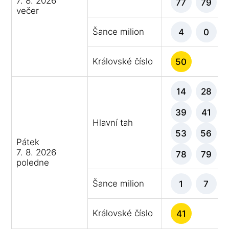
7. 8. 2026
77
79
večer
Šance milion
4
0
Královské číslo
50
14
28
39
41
Hlavní tah
53
56
Pátek
7. 8. 2026
78
79
poledne
Šance milion
1
7
Královské číslo
41