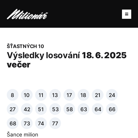
ŠŤASTNÝCH 10
Výsledky losování
18. 6. 2025
večer
8
10
11
13
17
18
21
24
27
42
51
53
58
63
64
66
68
73
74
77
Šance milion