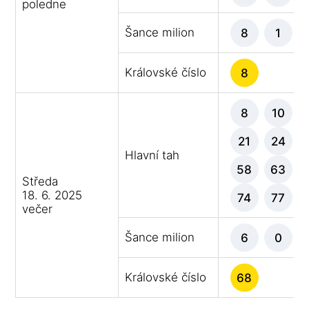
poledne
Šance milion
8
1
Královské číslo
8
8
10
21
24
Hlavní tah
58
63
Středa
18. 6. 2025
74
77
večer
Šance milion
6
0
Královské číslo
68