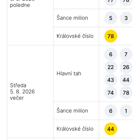
poledne
Šance milion
5
3
Královské číslo
78
6
7
22
26
Hlavní tah
43
44
Středa
5. 8. 2026
74
78
večer
Šance milion
6
1
Královské číslo
44