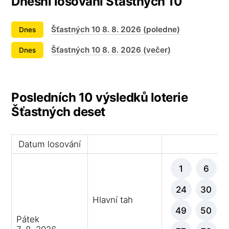
Dnešní losování Šťastných 10
Šťastných 10 8. 8. 2026 (poledne)
Dnes
Šťastných 10 8. 8. 2026 (večer)
Dnes
Posledních 10 výsledků loterie
Šťastných deset
Datum losování
Vý
1
6
24
30
Hlavní tah
49
50
Pátek