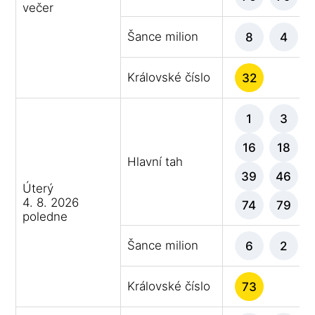
večer
Šance milion
8
4
Královské číslo
32
1
3
16
18
Hlavní tah
39
46
Úterý
4. 8. 2026
74
79
poledne
Šance milion
6
2
Královské číslo
73