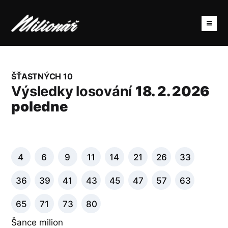
ŠŤASTNÝCH 10
Výsledky losování
18. 2. 2026
poledne
4
6
9
11
14
21
26
33
36
39
41
43
45
47
57
63
65
71
73
80
Šance milion