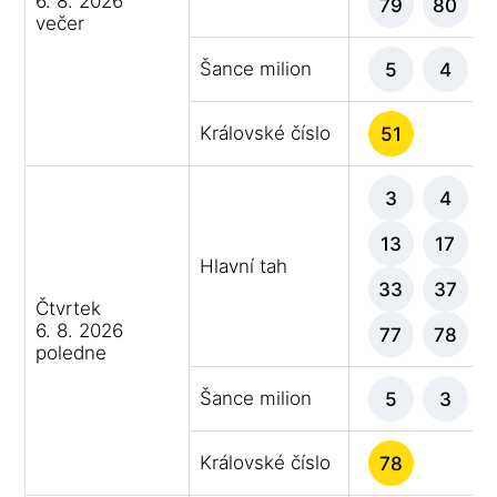
6. 8. 2026
79
80
večer
Šance milion
5
4
Královské číslo
51
3
4
13
17
Hlavní tah
33
37
Čtvrtek
6. 8. 2026
77
78
poledne
Šance milion
5
3
Královské číslo
78