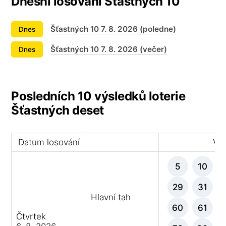
Dnešní losování Šťastných 10
Šťastných 10 7. 8. 2026 (poledne)
Dnes
Šťastných 10 7. 8. 2026 (večer)
Dnes
Posledních 10 výsledků loterie
Šťastných deset
Datum losování
Výh
5
10
29
31
Hlavní tah
60
61
Čtvrtek