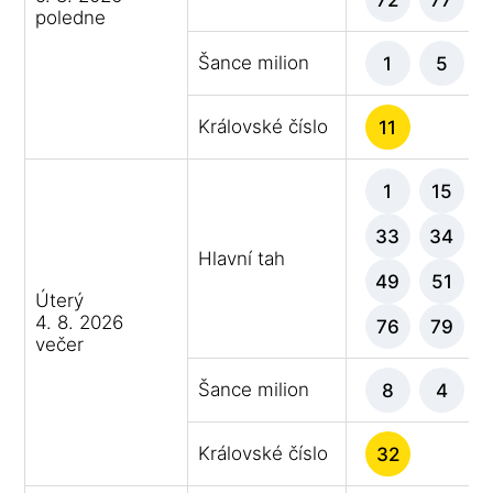
poledne
Šance milion
1
5
Královské číslo
11
1
15
33
34
Hlavní tah
49
51
Úterý
4. 8. 2026
76
79
večer
Šance milion
8
4
Královské číslo
32