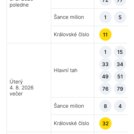
poledne
Šance milion
1
5
Královské číslo
11
1
15
33
34
Hlavní tah
49
51
Úterý
4. 8. 2026
76
79
večer
Šance milion
8
4
Královské číslo
32