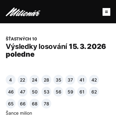
ŠŤASTNÝCH 10
Výsledky losování
15. 3. 2026
poledne
4
22
24
28
35
37
41
42
46
47
50
53
56
59
61
62
65
66
68
78
Šance milion