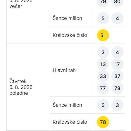
6. 8. 2026
79
80
večer
Šance milion
5
4
Královské číslo
51
3
4
13
17
Hlavní tah
33
37
Čtvrtek
6. 8. 2026
77
78
poledne
Šance milion
5
3
Královské číslo
78