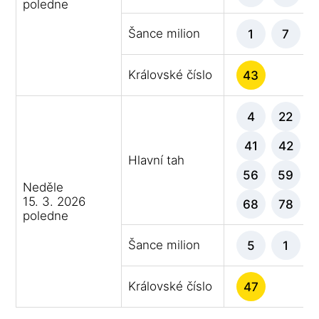
poledne
Šance milion
1
7
Královské číslo
43
4
22
41
42
Hlavní tah
56
59
Neděle
15. 3. 2026
68
78
poledne
Šance milion
5
1
Královské číslo
47