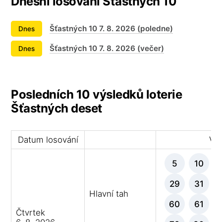
Dnešní losování Šťastných 10
Šťastných 10 7. 8. 2026 (poledne)
Dnes
Šťastných 10 7. 8. 2026 (večer)
Dnes
Posledních 10 výsledků loterie
Šťastných deset
Datum losování
Výh
5
10
29
31
Hlavní tah
60
61
Čtvrtek