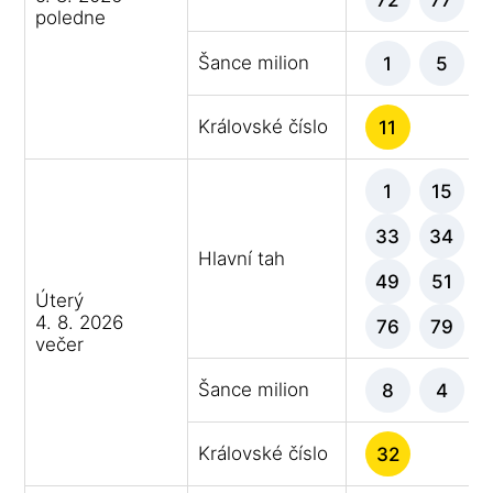
poledne
Šance milion
1
5
Královské číslo
11
1
15
33
34
Hlavní tah
49
51
Úterý
4. 8. 2026
76
79
večer
Šance milion
8
4
Královské číslo
32