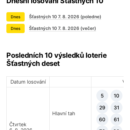
Dnešní losování Šťastných 10
Šťastných 10 7. 8. 2026 (poledne)
Dnes
Šťastných 10 7. 8. 2026 (večer)
Dnes
Posledních 10 výsledků loterie
Šťastných deset
Datum losování
Výh
5
10
29
31
Hlavní tah
60
61
Čtvrtek