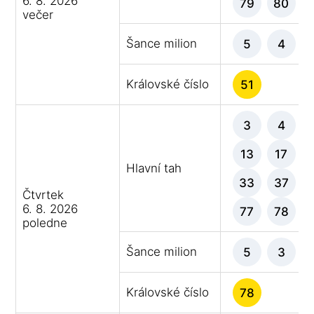
6. 8. 2026
79
80
večer
Šance milion
5
4
Královské číslo
51
3
4
13
17
Hlavní tah
33
37
Čtvrtek
6. 8. 2026
77
78
poledne
Šance milion
5
3
Královské číslo
78