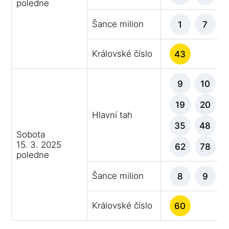
poledne
Šance milion
1
7
Královské číslo
43
9
10
19
20
Hlavní tah
35
48
Sobota
15. 3. 2025
62
78
poledne
Šance milion
8
9
Královské číslo
60