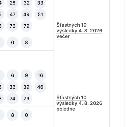
4
28
32
33
5
47
49
51
Šťastných 10
5
76
79
výsledky 4. 8. 2026
večer
8
0
8
5
6
9
16
5
36
39
46
Šťastných 10
3
74
79
výsledky 4. 8. 2026
poledne
7
8
0