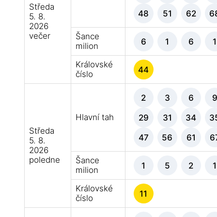
Středa
48
51
62
6
5. 8.
2026
večer
Šance
6
1
6
1
milion
Královské
44
číslo
2
3
6
Hlavní tah
29
31
34
3
Středa
47
56
61
6
5. 8.
2026
poledne
Šance
1
5
2
1
milion
Královské
11
číslo