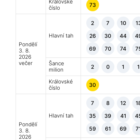
Královské
73
číslo
2
7
10
1
Hlavní tah
26
30
44
4
Pondělí
69
70
74
7
3. 8.
2026
večer
Šance
2
0
1
1
milion
Královské
30
číslo
7
8
12
1
Hlavní tah
35
39
41
4
Pondělí
59
61
69
7
3. 8.
2026