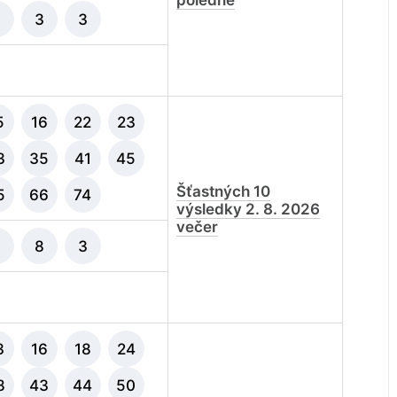
poledne
7
3
3
5
16
22
23
3
35
41
45
Šťastných 10
5
66
74
výsledky 2. 8. 2026
večer
2
8
3
3
16
18
24
8
43
44
50