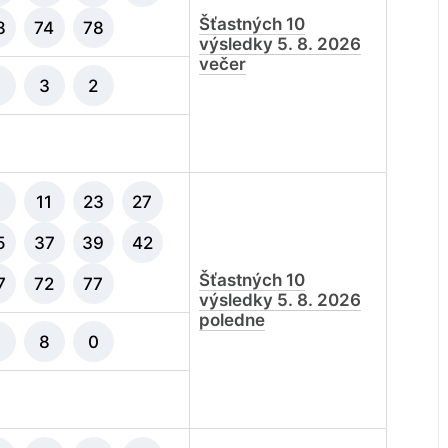
Šťastných 10
8
74
78
výsledky 5. 8. 2026
večer
3
2
9
11
23
27
5
37
39
42
Šťastných 10
7
72
77
výsledky 5. 8. 2026
poledne
8
0