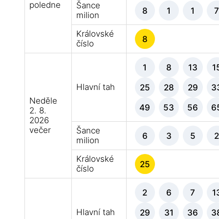
poledne
Šance
8
1
1
milion
Královské
8
číslo
1
8
13
1
Hlavní tah
25
28
29
3
Neděle
49
53
56
6
2. 8.
2026
večer
Šance
6
3
5
milion
Královské
25
číslo
2
6
7
1
Hlavní tah
29
31
36
3