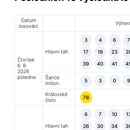
Datum
Výhern
losování
3
4
6
Hlavní tah
17
18
23
2
Čtvrtek
39
40
41
4
6. 8.
2026
poledne
Šance
5
3
0
milion
Královské
78
číslo
6
7
10
1
Hlavní tah
26
30
34
3