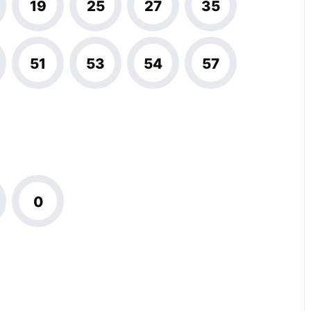
19
25
27
35
51
53
54
57
0