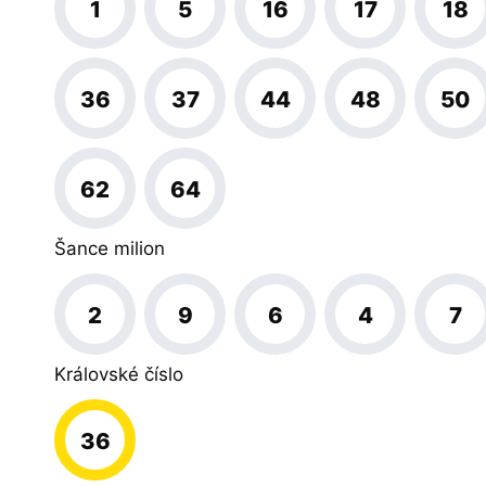
1
5
16
17
18
36
37
44
48
50
62
64
Šance milion
2
9
6
4
7
Královské číslo
36