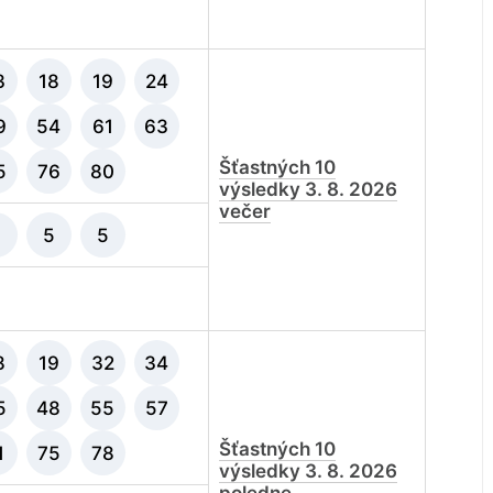
3
18
19
24
9
54
61
63
Šťastných 10
5
76
80
výsledky 3. 8. 2026
večer
5
5
8
19
32
34
5
48
55
57
Šťastných 10
1
75
78
výsledky 3. 8. 2026