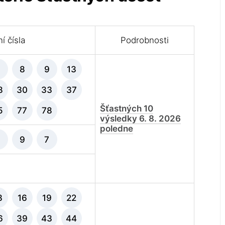
í čísla
Podrobnosti
7
8
9
13
8
30
33
37
Šťastných 10
5
77
78
výsledky 6. 8. 2026
poledne
9
9
7
3
16
19
22
6
39
43
44