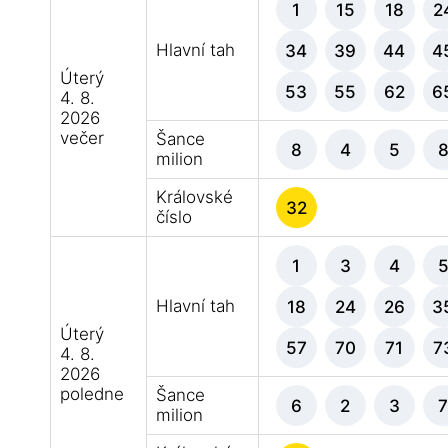
1
15
18
2
Hlavní tah
34
39
44
4
Úterý
53
55
62
6
4. 8.
2026
večer
Šance
8
4
5
milion
Královské
32
číslo
1
3
4
Hlavní tah
18
24
26
3
Úterý
57
70
71
7
4. 8.
2026
poledne
Šance
6
2
3
milion