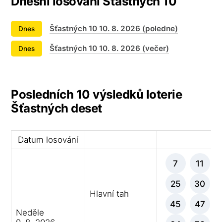
Dnešní losování Šťastných 10
Šťastných 10 10. 8. 2026 (poledne)
Dnes
Šťastných 10 10. 8. 2026 (večer)
Dnes
Posledních 10 výsledků loterie
Šťastných deset
Datum losování
Vý
7
11
25
30
Hlavní tah
45
47
Neděle