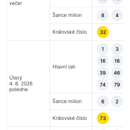
večer
Šance milion
8
4
Královské číslo
32
1
3
16
18
Hlavní tah
39
46
Úterý
4. 8. 2026
74
79
poledne
Šance milion
6
2
Královské číslo
73