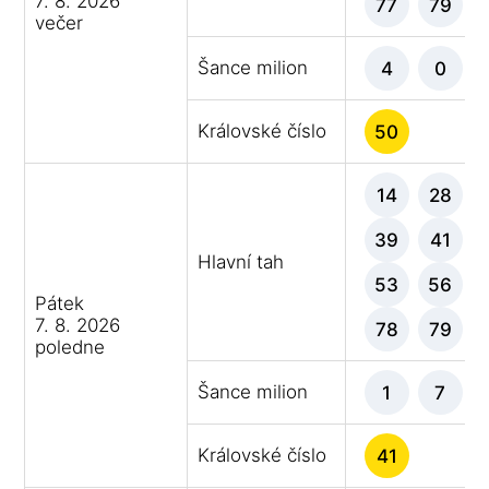
7. 8. 2026
77
79
večer
Šance milion
4
0
Královské číslo
50
14
28
39
41
Hlavní tah
53
56
Pátek
7. 8. 2026
78
79
poledne
Šance milion
1
7
Královské číslo
41