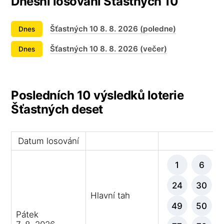
Dnešní losování Šťastných 10
Šťastných 10 8. 8. 2026 (poledne)
Dnes
Šťastných 10 8. 8. 2026 (večer)
Dnes
Posledních 10 výsledků loterie
Šťastných deset
Datum losování
Vý
1
6
24
30
Hlavní tah
49
50
Pátek