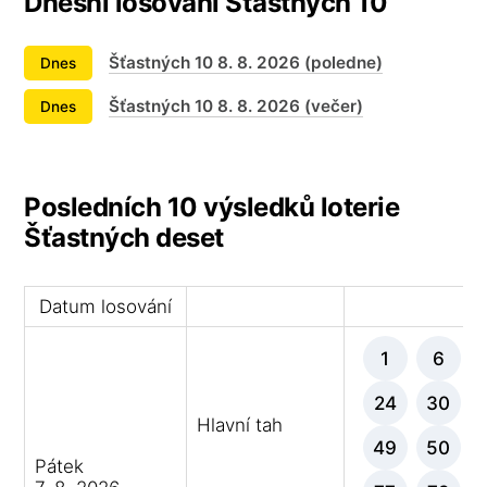
Dnešní losování Šťastných 10
Šťastných 10 8. 8. 2026 (poledne)
Dnes
Šťastných 10 8. 8. 2026 (večer)
Dnes
Posledních 10 výsledků loterie
Šťastných deset
Datum losování
Vý
1
6
24
30
Hlavní tah
49
50
Pátek