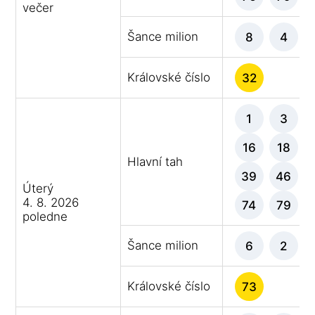
večer
Šance milion
8
4
Královské číslo
32
1
3
16
18
Hlavní tah
39
46
Úterý
4. 8. 2026
74
79
poledne
Šance milion
6
2
Královské číslo
73