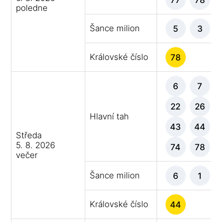
poledne
Šance milion
5
3
Královské číslo
78
6
7
22
26
Hlavní tah
43
44
Středa
5. 8. 2026
74
78
večer
Šance milion
6
1
Královské číslo
44