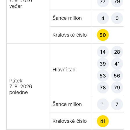
7. 8. 2026
77
79
večer
Šance milion
4
0
Královské číslo
50
14
28
39
41
Hlavní tah
53
56
Pátek
7. 8. 2026
78
79
poledne
Šance milion
1
7
Královské číslo
41