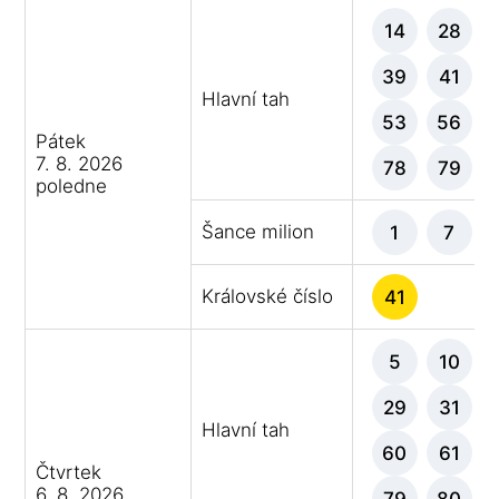
14
28
39
41
Hlavní tah
53
56
Pátek
7. 8. 2026
78
79
poledne
Šance milion
1
7
Královské číslo
41
5
10
29
31
Hlavní tah
60
61
Čtvrtek
6. 8. 2026
79
80