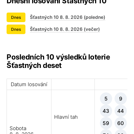
Dnešní losování Šťastných 10
Šťastných 10 8. 8. 2026 (poledne)
Dnes
Šťastných 10 8. 8. 2026 (večer)
Dnes
Posledních 10 výsledků loterie
Šťastných deset
Datum losování
Vý
5
9
43
44
Hlavní tah
59
60
Sobota