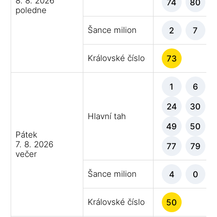
8. 8. 2026
74
80
poledne
Šance milion
2
7
Královské číslo
73
1
6
24
30
Hlavní tah
49
50
Pátek
7. 8. 2026
77
79
večer
Šance milion
4
0
Královské číslo
50