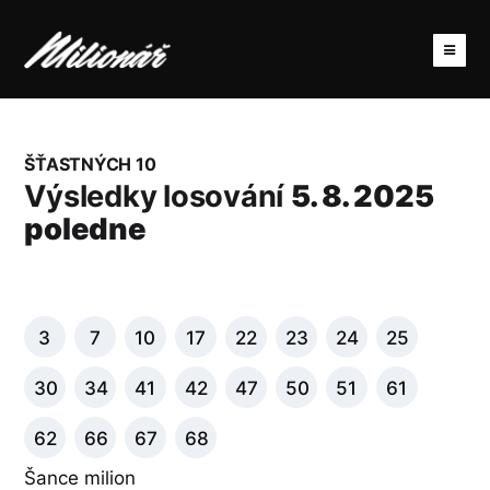
ŠŤASTNÝCH 10
Výsledky losování
5. 8. 2025
poledne
3
7
10
17
22
23
24
25
30
34
41
42
47
50
51
61
62
66
67
68
Šance milion