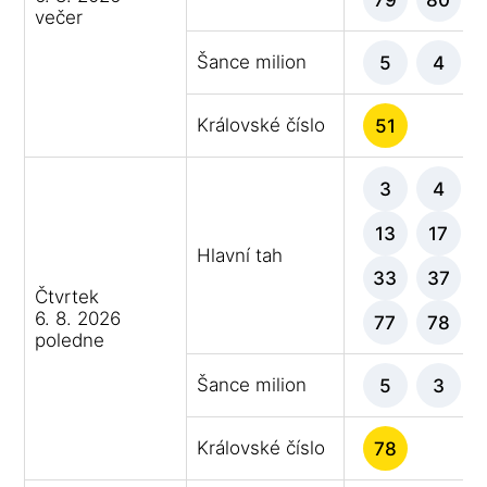
večer
Šance milion
5
4
Královské číslo
51
3
4
13
17
Hlavní tah
33
37
Čtvrtek
6. 8. 2026
77
78
poledne
Šance milion
5
3
Královské číslo
78