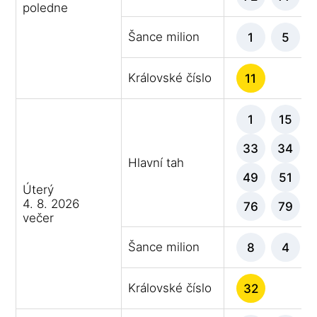
poledne
Šance milion
1
5
Královské číslo
11
1
15
33
34
Hlavní tah
49
51
Úterý
4. 8. 2026
76
79
večer
Šance milion
8
4
Královské číslo
32