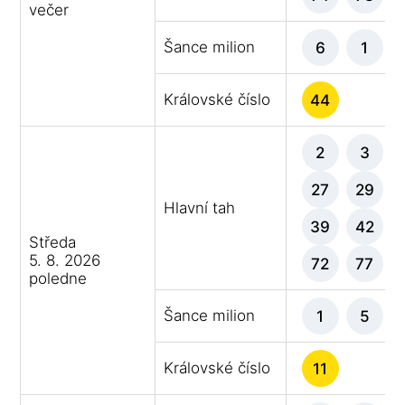
večer
Šance milion
6
1
Královské číslo
44
2
3
27
29
Hlavní tah
39
42
Středa
5. 8. 2026
72
77
poledne
Šance milion
1
5
Královské číslo
11