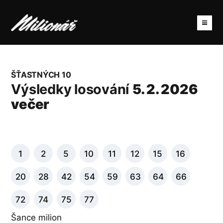
ŠŤASTNÝCH 10
Výsledky losování
5. 2. 2026
večer
1
2
5
10
11
12
15
16
20
28
42
54
59
63
64
66
72
74
75
77
Šance milion