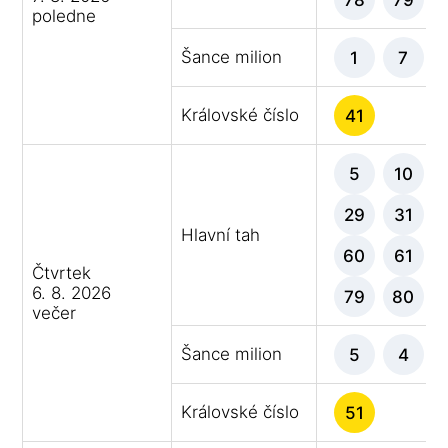
poledne
Šance milion
1
7
Královské číslo
41
5
10
29
31
Hlavní tah
60
61
Čtvrtek
6. 8. 2026
79
80
večer
Šance milion
5
4
Královské číslo
51