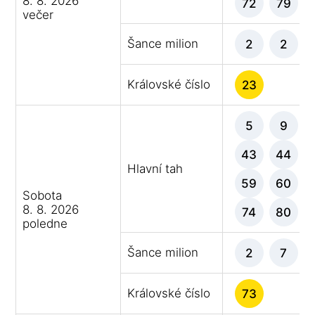
8. 8. 2026
72
79
večer
Šance milion
2
2
Královské číslo
23
5
9
43
44
Hlavní tah
59
60
Sobota
8. 8. 2026
74
80
poledne
Šance milion
2
7
Královské číslo
73