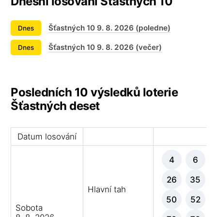
Dnešní losování Šťastných 10
Šťastných 10 9. 8. 2026 (poledne)
Dnes
Šťastných 10 9. 8. 2026 (večer)
Dnes
Posledních 10 výsledků loterie
Šťastných deset
Datum losování
Vý
4
6
26
35
Hlavní tah
50
52
Sobota