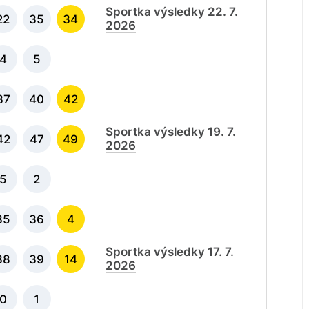
Sportka výsledky 22. 7.
22
35
34
2026
4
5
37
40
42
Sportka výsledky 19. 7.
42
47
49
2026
5
2
35
36
4
Sportka výsledky 17. 7.
38
39
14
2026
0
1