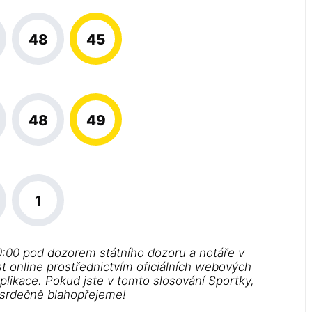
48
45
48
49
1
0:00 pod dozorem státního dozoru a notáře v
st online prostřednictvím oficiálních webových
aplikace. Pokud jste v tomto slosování Sportky,
m srdečně blahopřejeme!