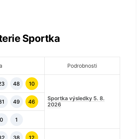
terie Sportka
a
Podrobnosti
23
48
10
Sportka výsledky 5. 8.
31
49
46
2026
0
1
32
38
12