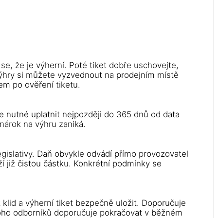
e se, že je výherní. Poté tiket dobře uschovejte,
 výhry si můžete vyzvednout na prodejním místě
em po ověření tiketu.
e nutné uplatnit nejpozději do 365 dnů od data
nárok na výhru zaniká.
egislativy. Daň obvykle odvádí přímo provozovatel
í již čistou částku. Konkrétní podmínky se
t klid a výherní tiket bezpečně uložit. Doporučuje
noho odborníků doporučuje pokračovat v běžném