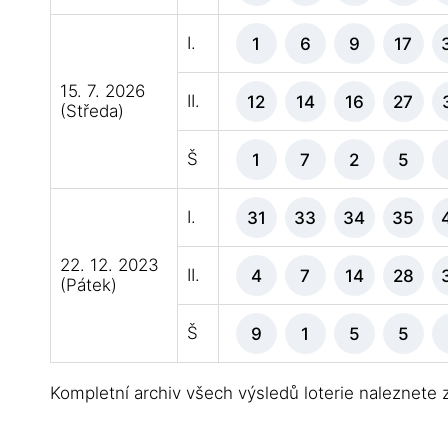
I.
1
6
9
17
15. 7. 2026
II.
12
14
16
27
(Středa)
Š
1
7
2
5
I.
31
33
34
35
22. 12. 2023
II.
4
7
14
28
(Pátek)
Š
9
1
5
5
Kompletní archiv všech výsledů loterie naleznete