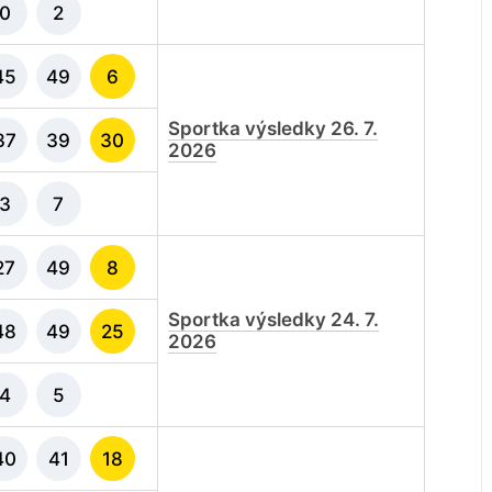
0
2
45
49
6
Sportka výsledky 26. 7.
37
39
30
2026
3
7
27
49
8
Sportka výsledky 24. 7.
48
49
25
2026
4
5
40
41
18