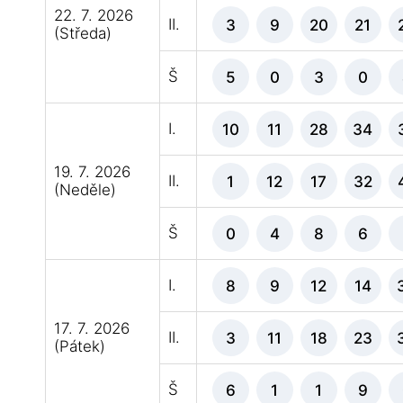
22. 7. 2026
II.
3
9
20
21
(Středa)
Š
5
0
3
0
I.
10
11
28
34
19. 7. 2026
II.
1
12
17
32
(Neděle)
Š
0
4
8
6
I.
8
9
12
14
17. 7. 2026
II.
3
11
18
23
(Pátek)
Š
6
1
1
9