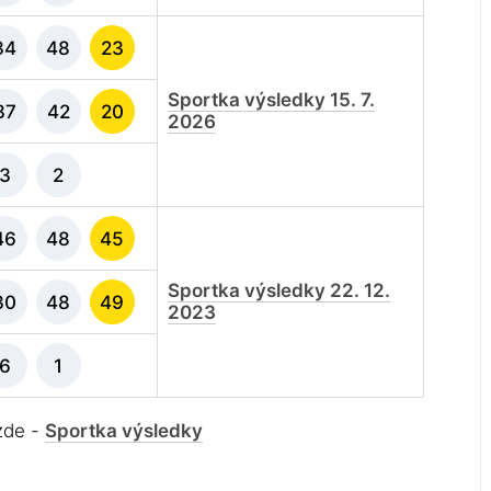
34
48
23
Sportka výsledky 15. 7.
37
42
20
2026
3
2
46
48
45
Sportka výsledky 22. 12.
30
48
49
2023
6
1
 zde -
Sportka výsledky