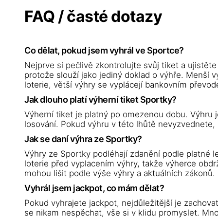
FAQ / časté dotazy
Co dělat, pokud jsem vyhrál ve Sportce?
Nejprve si pečlivě zkontrolujte svůj tiket a ujistět
protože slouží jako jediný doklad o výhře. Menší
loterie, větší výhry se vyplácejí bankovním převod
Jak dlouho platí výherní tiket Sportky?
Výherní tiket je platný po omezenou dobu. Výhru j
losování. Pokud výhru v této lhůtě nevyzvednete, 
Jak se daní výhra ze Sportky?
Výhry ze Sportky podléhají zdanění podle platné l
loterie před vyplacením výhry, takže výherce obdrž
mohou lišit podle výše výhry a aktuálních zákonů.
Vyhrál jsem jackpot, co mám dělat?
Pokud vyhrajete jackpot, nejdůležitější je zachova
se nikam nespěchat, vše si v klidu promyslet. M