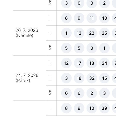
Š
3
0
0
2
I.
8
9
11
40
26. 7. 2026
II.
1
12
22
25
(Neděle)
Š
5
5
0
1
I.
12
17
18
24
24. 7. 2026
II.
3
18
32
45
(Pátek)
Š
6
6
2
3
I.
8
9
10
39