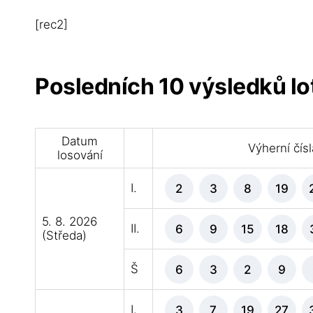
[rec2]
Posledních 10 výsledků lo
Datum
Výherní čísl
losování
I.
2
3
8
19
5. 8. 2026
II.
6
9
15
18
(Středa)
Š
6
3
2
9
I.
3
7
19
27