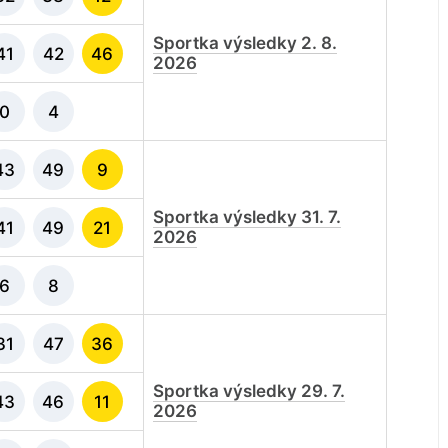
Sportka výsledky 2. 8.
41
42
46
2026
0
4
43
49
9
Sportka výsledky 31. 7.
41
49
21
2026
6
8
31
47
36
Sportka výsledky 29. 7.
43
46
11
2026