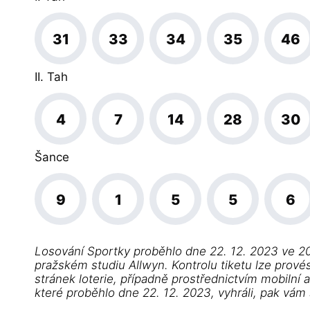
31
33
34
35
46
II. Tah
4
7
14
28
30
Šance
9
1
5
5
6
Losování Sportky proběhlo dne 22. 12. 2023 ve 2
pražském studiu Allwyn. Kontrolu tiketu lze prové
stránek loterie, případně prostřednictvím mobilní 
které proběhlo dne 22. 12. 2023, vyhráli, pak vá