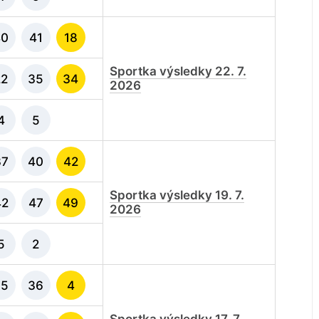
40
41
18
Sportka výsledky 22. 7.
22
35
34
2026
4
5
37
40
42
Sportka výsledky 19. 7.
42
47
49
2026
5
2
35
36
4