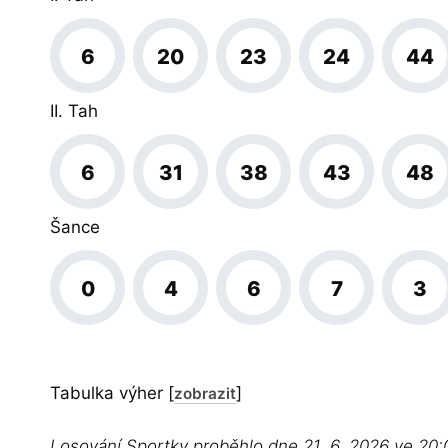
6
20
23
24
44
II. Tah
6
31
38
43
48
Šance
0
4
6
7
3
Tabulka výher
[
]
zobrazit
Losování Sportky proběhlo dne 21. 6. 2026 ve 20: