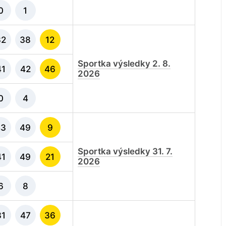
0
1
32
38
12
Sportka výsledky 2. 8.
41
42
46
2026
0
4
43
49
9
Sportka výsledky 31. 7.
41
49
21
2026
6
8
31
47
36