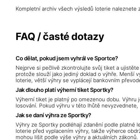
Kompletní archiv všech výsledů loterie naleznete
FAQ / časté dotazy
Co dělat, pokud jsem vyhrál ve Sportce?
Nejprve si pečlivě zkontrolujte svůj tiket a ujistět
protože slouží jako jediný doklad o výhře. Menší
loterie, větší výhry se vyplácejí bankovním převod
Jak dlouho platí výherní tiket Sportky?
Výherní tiket je platný po omezenou dobu. Výhru j
losování. Pokud výhru v této lhůtě nevyzvednete, 
Jak se daní výhra ze Sportky?
Výhry ze Sportky podléhají zdanění podle platné l
loterie před vyplacením výhry, takže výherce obdrž
mohou lišit podle výše výhry a aktuálních zákonů.