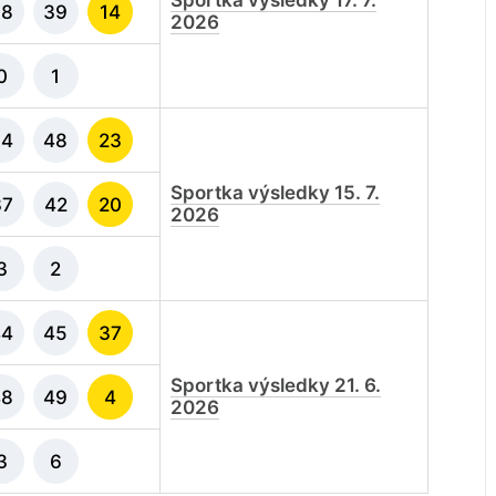
Sportka výsledky 17. 7.
38
39
14
2026
0
1
34
48
23
Sportka výsledky 15. 7.
37
42
20
2026
3
2
44
45
37
Sportka výsledky 21. 6.
48
49
4
2026
3
6