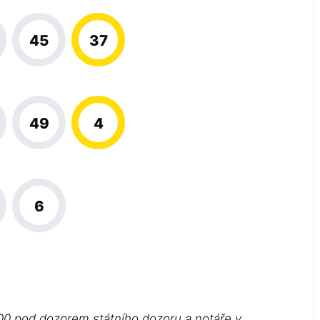
45
37
49
4
6
00 pod dozorem státního dozoru a notáře v