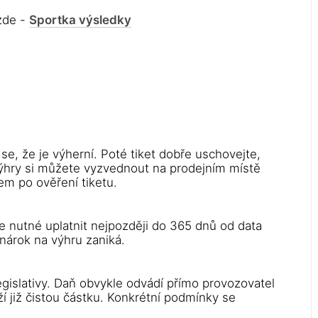
 zde -
Sportka výsledky
e se, že je výherní. Poté tiket dobře uschovejte,
 výhry si můžete vyzvednout na prodejním místě
em po ověření tiketu.
e nutné uplatnit nejpozději do 365 dnů od data
nárok na výhru zaniká.
egislativy. Daň obvykle odvádí přímo provozovatel
í již čistou částku. Konkrétní podmínky se