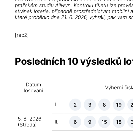
pražském studiu Allwyn. Kontrolu tiketu lze prové
stránek loterie, případně prostřednictvím mobilní 
které proběhlo dne 21. 6. 2026, vyhráli, pak vám 
[rec2]
Posledních 10 výsledků lo
Datum
Výherní čísl
losování
I.
2
3
8
19
5. 8. 2026
II.
6
9
15
18
(Středa)