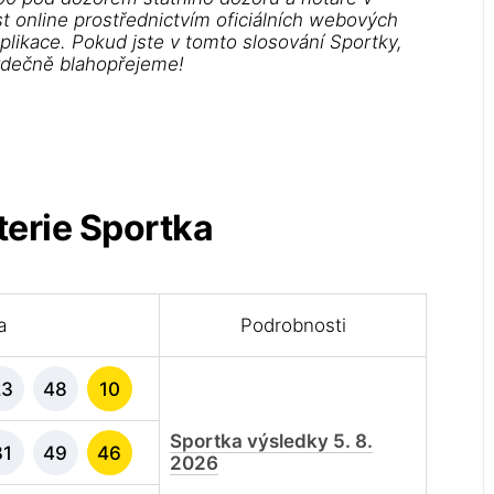
st online prostřednictvím oficiálních webových
aplikace. Pokud jste v tomto slosování Sportky,
srdečně blahopřejeme!
terie Sportka
a
Podrobnosti
23
48
10
Sportka výsledky 5. 8.
31
49
46
2026