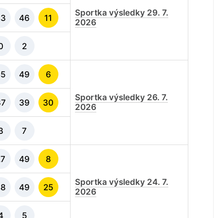
Sportka výsledky 29. 7.
43
46
11
2026
0
2
45
49
6
Sportka výsledky 26. 7.
37
39
30
2026
3
7
27
49
8
Sportka výsledky 24. 7.
48
49
25
2026
4
5