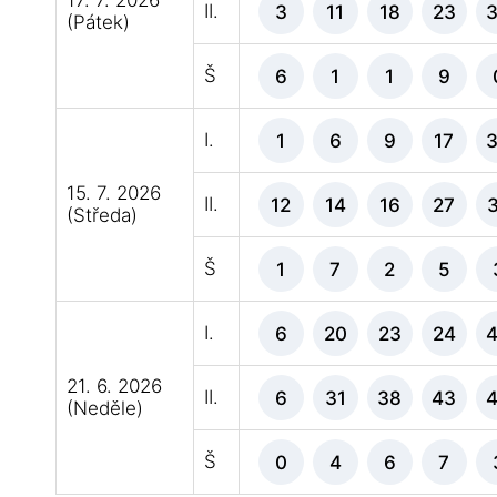
17. 7. 2026
II.
3
11
18
23
(Pátek)
Š
6
1
1
9
I.
1
6
9
17
15. 7. 2026
II.
12
14
16
27
(Středa)
Š
1
7
2
5
I.
6
20
23
24
21. 6. 2026
II.
6
31
38
43
(Neděle)
Š
0
4
6
7