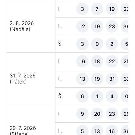
I.
3
7
19
27
2. 8. 2026
II.
12
19
23
36
(Neděle)
Š
3
0
2
5
I.
16
18
22
25
31. 7. 2026
II.
13
19
31
32
(Pátek)
Š
6
1
4
0
I.
9
20
23
29
29. 7. 2026
II.
5
13
16
36
(Středa)