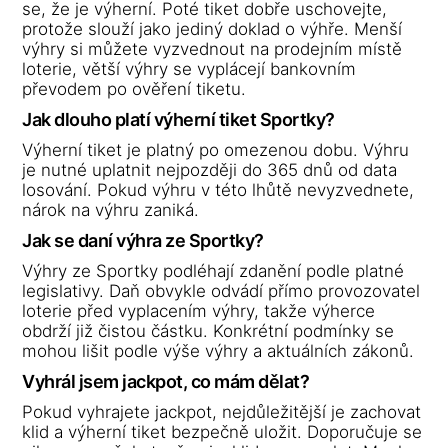
se, že je výherní. Poté tiket dobře uschovejte,
protože slouží jako jediný doklad o výhře. Menší
výhry si můžete vyzvednout na prodejním místě
loterie, větší výhry se vyplácejí bankovním
převodem po ověření tiketu.
Jak dlouho platí výherní tiket Sportky?
Výherní tiket je platný po omezenou dobu. Výhru
je nutné uplatnit nejpozději do 365 dnů od data
losování. Pokud výhru v této lhůtě nevyzvednete,
nárok na výhru zaniká.
Jak se daní výhra ze Sportky?
Výhry ze Sportky podléhají zdanění podle platné
legislativy. Daň obvykle odvádí přímo provozovatel
loterie před vyplacením výhry, takže výherce
obdrží již čistou částku. Konkrétní podmínky se
mohou lišit podle výše výhry a aktuálních zákonů.
Vyhrál jsem jackpot, co mám dělat?
Pokud vyhrajete jackpot, nejdůležitější je zachovat
klid a výherní tiket bezpečně uložit. Doporučuje se