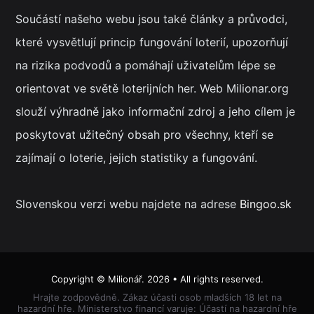
Součástí našeho webu jsou také články a průvodci,
které vysvětlují princip fungování loterií, upozorňují
na rizika podvodů a pomáhají uživatelům lépe se
orientovat ve světě loterijních her. Web Milionar.org
slouží výhradně jako informační zdroj a jeho cílem je
poskytovat užitečný obsah pro všechny, kteří se
zajímají o loterie, jejich statistiky a fungování.
Slovenskou verzi webu najdete na adrese
Bingoo.sk
Copyright ©
Milionář
. 2026 • All rights reserved.
Hrajte zodpovědně. Zákaz účasti osob mladších 18 let na
hazardní hře. Ministerstvo financí varuje: Účastí na hazardní hře