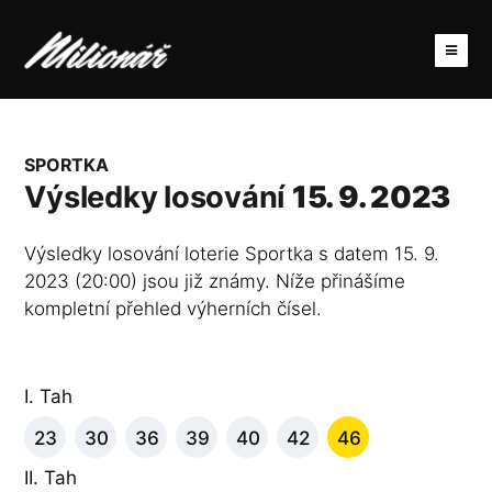
SPORTKA
Výsledky losování
15. 9. 2023
Výsledky losování loterie Sportka s datem 15. 9.
2023 (20:00) jsou již známy. Níže přinášíme
kompletní přehled výherních čísel.
I. Tah
23
30
36
39
40
42
46
II. Tah