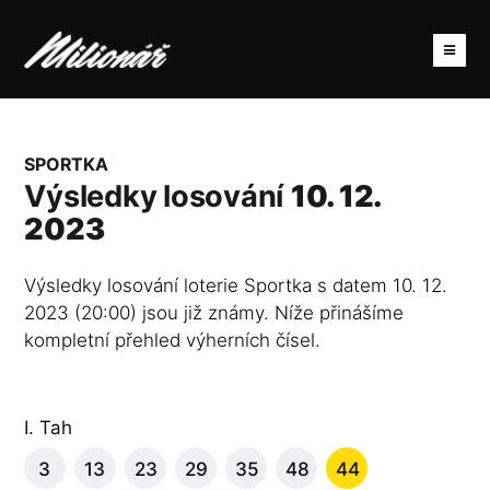
SPORTKA
Výsledky losování
10. 12.
2023
Výsledky losování loterie Sportka s datem 10. 12.
2023 (20:00) jsou již známy. Níže přinášíme
kompletní přehled výherních čísel.
I. Tah
3
13
23
29
35
48
44