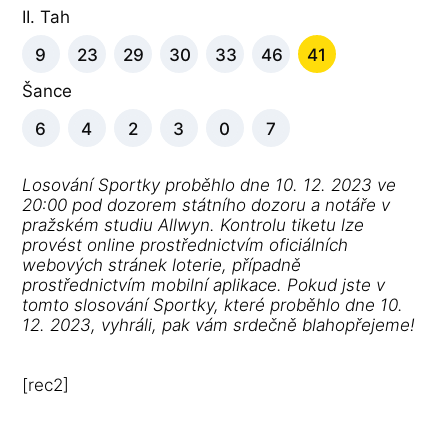
II. Tah
9
23
29
30
33
46
41
Šance
6
4
2
3
0
7
Losování Sportky proběhlo dne 10. 12. 2023 ve
20:00 pod dozorem státního dozoru a notáře v
pražském studiu Allwyn. Kontrolu tiketu lze
provést online prostřednictvím oficiálních
webových stránek loterie, případně
prostřednictvím mobilní aplikace. Pokud jste v
tomto slosování Sportky, které proběhlo dne 10.
12. 2023, vyhráli, pak vám srdečně blahopřejeme!
[rec2]