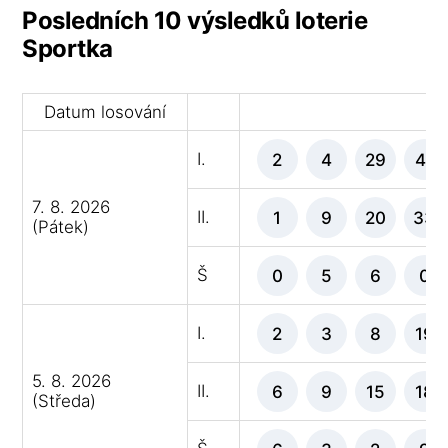
Posledních 10 výsledků loterie
Sportka
Datum losování
V
I.
2
4
29
41
7. 8. 2026
II.
1
9
20
33
(Pátek)
Š
0
5
6
0
I.
2
3
8
19
5. 8. 2026
II.
6
9
15
18
(Středa)