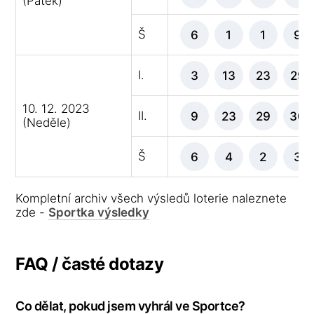
(Pátek)
Š
6
1
1
9
I.
3
13
23
29
10. 12. 2023
II.
9
23
29
30
(Neděle)
Š
6
4
2
3
Kompletní archiv všech výsledů loterie naleznete
zde -
Sportka výsledky
FAQ / časté dotazy
Co dělat, pokud jsem vyhrál ve Sportce?