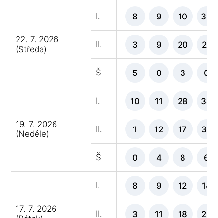
I.
8
9
10
39
22. 7. 2026
II.
3
9
20
21
(Středa)
Š
5
0
3
0
I.
10
11
28
34
19. 7. 2026
II.
1
12
17
32
(Neděle)
Š
0
4
8
6
I.
8
9
12
14
17. 7. 2026
II.
3
11
18
23