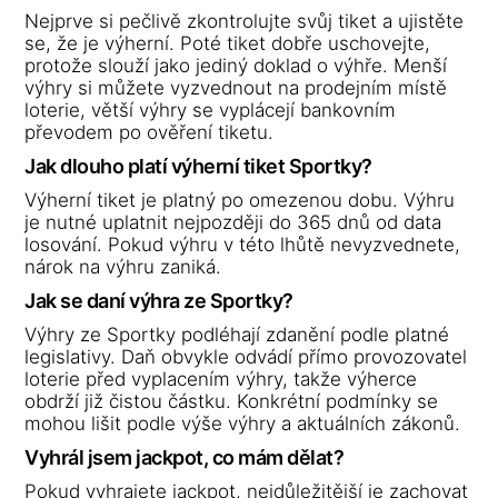
Nejprve si pečlivě zkontrolujte svůj tiket a ujistěte
se, že je výherní. Poté tiket dobře uschovejte,
protože slouží jako jediný doklad o výhře. Menší
výhry si můžete vyzvednout na prodejním místě
loterie, větší výhry se vyplácejí bankovním
převodem po ověření tiketu.
Jak dlouho platí výherní tiket Sportky?
Výherní tiket je platný po omezenou dobu. Výhru
je nutné uplatnit nejpozději do 365 dnů od data
losování. Pokud výhru v této lhůtě nevyzvednete,
nárok na výhru zaniká.
Jak se daní výhra ze Sportky?
Výhry ze Sportky podléhají zdanění podle platné
legislativy. Daň obvykle odvádí přímo provozovatel
loterie před vyplacením výhry, takže výherce
obdrží již čistou částku. Konkrétní podmínky se
mohou lišit podle výše výhry a aktuálních zákonů.
Vyhrál jsem jackpot, co mám dělat?
Pokud vyhrajete jackpot, nejdůležitější je zachovat