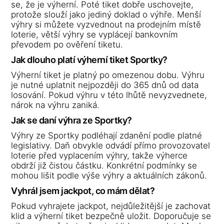
se, že je výherní. Poté tiket dobře uschovejte,
protože slouží jako jediný doklad o výhře. Menší
výhry si můžete vyzvednout na prodejním místě
loterie, větší výhry se vyplácejí bankovním
převodem po ověření tiketu.
Jak dlouho platí výherní tiket Sportky?
Výherní tiket je platný po omezenou dobu. Výhru
je nutné uplatnit nejpozději do 365 dnů od data
losování. Pokud výhru v této lhůtě nevyzvednete,
nárok na výhru zaniká.
Jak se daní výhra ze Sportky?
Výhry ze Sportky podléhají zdanění podle platné
legislativy. Daň obvykle odvádí přímo provozovatel
loterie před vyplacením výhry, takže výherce
obdrží již čistou částku. Konkrétní podmínky se
mohou lišit podle výše výhry a aktuálních zákonů.
Vyhrál jsem jackpot, co mám dělat?
Pokud vyhrajete jackpot, nejdůležitější je zachovat
klid a výherní tiket bezpečně uložit. Doporučuje se