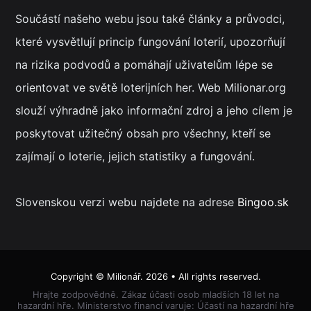
Součástí našeho webu jsou také články a průvodci,
které vysvětlují princip fungování loterií, upozorňují
na rizika podvodů a pomáhají uživatelům lépe se
orientovat ve světě loterijních her. Web Milionar.org
slouží výhradně jako informační zdroj a jeho cílem je
poskytovat užitečný obsah pro všechny, kteří se
zajímají o loterie, jejich statistiky a fungování.
Slovenskou verzi webu najdete na adrese
Bingoo.sk
Copyright ©
Milionář
. 2026 • All rights reserved.
Hrajte zodpovědně. Zákaz účasti osob mladších 18 let na
hazardní hře. Ministerstvo financí varuje: Účastí na hazardní hře