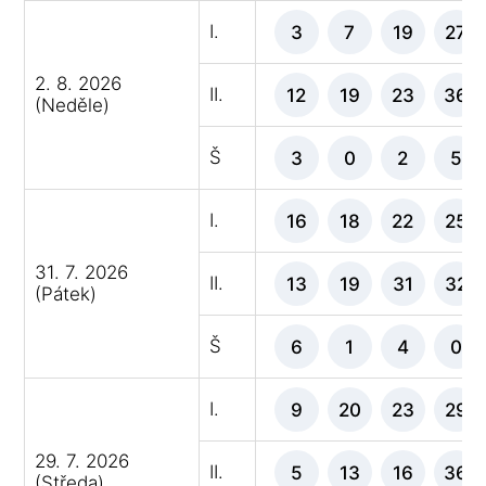
I.
3
7
19
27
2. 8. 2026
II.
12
19
23
36
(Neděle)
Š
3
0
2
5
I.
16
18
22
25
31. 7. 2026
II.
13
19
31
32
(Pátek)
Š
6
1
4
0
I.
9
20
23
29
29. 7. 2026
II.
5
13
16
36
(Středa)