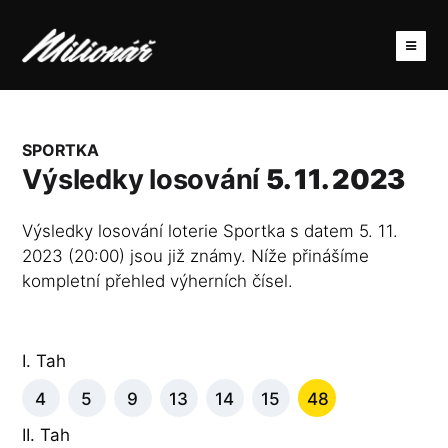
SPORTKA
Výsledky losování
5. 11. 2023
Výsledky losování loterie Sportka s datem 5. 11.
2023 (20:00) jsou již známy. Níže přinášíme
kompletní přehled výherních čísel.
I. Tah
4
5
9
13
14
15
48
II. Tah