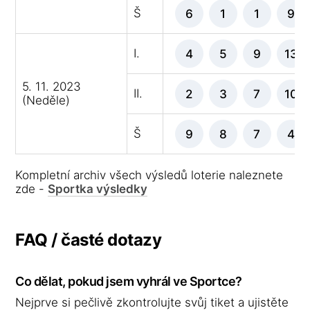
Š
6
1
1
9
I.
4
5
9
13
5. 11. 2023
II.
2
3
7
10
(Neděle)
Š
9
8
7
4
Kompletní archiv všech výsledů loterie naleznete
zde -
Sportka výsledky
FAQ / časté dotazy
Co dělat, pokud jsem vyhrál ve Sportce?
Nejprve si pečlivě zkontrolujte svůj tiket a ujistěte