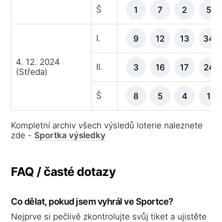
Š
1
7
2
5
I.
9
12
13
34
4. 12. 2024
II.
3
16
17
24
(Středa)
Š
8
5
4
1
Kompletní archiv všech výsledů loterie naleznete
zde -
Sportka výsledky
FAQ / časté dotazy
Co dělat, pokud jsem vyhrál ve Sportce?
Nejprve si pečlivě zkontrolujte svůj tiket a ujistěte