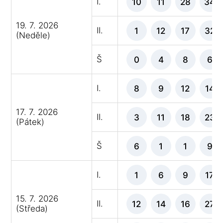
I.
10
11
28
34
19. 7. 2026
II.
1
12
17
32
(Neděle)
Š
0
4
8
6
I.
8
9
12
14
17. 7. 2026
II.
3
11
18
23
(Pátek)
Š
6
1
1
9
I.
1
6
9
17
15. 7. 2026
II.
12
14
16
27
(Středa)