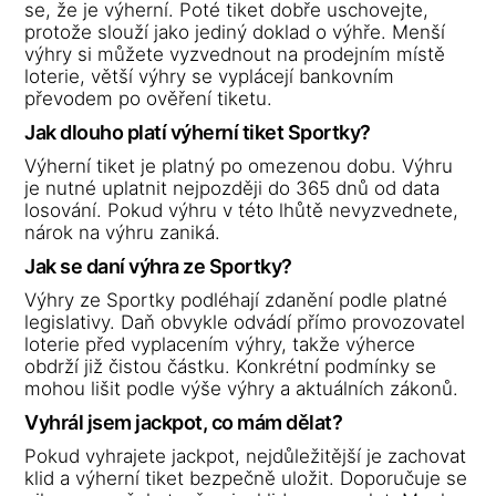
se, že je výherní. Poté tiket dobře uschovejte,
protože slouží jako jediný doklad o výhře. Menší
výhry si můžete vyzvednout na prodejním místě
loterie, větší výhry se vyplácejí bankovním
převodem po ověření tiketu.
Jak dlouho platí výherní tiket Sportky?
Výherní tiket je platný po omezenou dobu. Výhru
je nutné uplatnit nejpozději do 365 dnů od data
losování. Pokud výhru v této lhůtě nevyzvednete,
nárok na výhru zaniká.
Jak se daní výhra ze Sportky?
Výhry ze Sportky podléhají zdanění podle platné
legislativy. Daň obvykle odvádí přímo provozovatel
loterie před vyplacením výhry, takže výherce
obdrží již čistou částku. Konkrétní podmínky se
mohou lišit podle výše výhry a aktuálních zákonů.
Vyhrál jsem jackpot, co mám dělat?
Pokud vyhrajete jackpot, nejdůležitější je zachovat
klid a výherní tiket bezpečně uložit. Doporučuje se