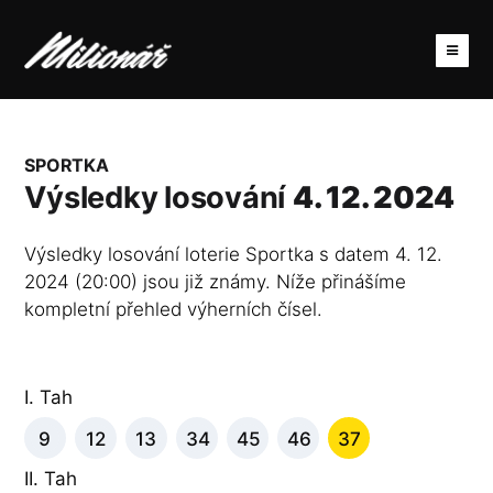
SPORTKA
Výsledky losování
4. 12. 2024
Výsledky losování loterie Sportka s datem 4. 12.
2024 (20:00) jsou již známy. Níže přinášíme
kompletní přehled výherních čísel.
I. Tah
9
12
13
34
45
46
37
II. Tah