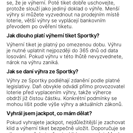
se, že je výherní. Poté tiket dobře uschovejte,
protože slouží jako jediný doklad o výhře. Menší
výhry si můžete vyzvednout na prodejním místě
loterie, větší výhry se vyplácejí bankovním
převodem po ověření tiketu.
Jak dlouho platí výherní tiket Sportky?
Výherní tiket je platný po omezenou dobu. Výhru
je nutné uplatnit nejpozději do 365 dnů od data
losování. Pokud výhru v této lhůtě nevyzvednete,
nárok na výhru zaniká.
Jak se daní výhra ze Sportky?
Výhry ze Sportky podléhají zdanění podle platné
legislativy. Daň obvykle odvádí přímo provozovatel
loterie před vyplacením výhry, takže výherce
obdrží již čistou částku. Konkrétní podmínky se
mohou lišit podle výše výhry a aktuálních zákonů.
Vyhrál jsem jackpot, co mám dělat?
Pokud vyhrajete jackpot, nejdůležitější je zachovat
klid a výherní tiket bezpečně uložit. Doporučuje se