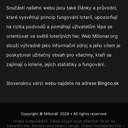
Součástí našeho webu jsou také články a průvodci,
které vysvětlují princip fungování loterií, upozorňují
na rizika podvodů a pomáhají uživatelům lépe se
orientovat ve světě loterijních her. Web Milionar.org
slouží výhradně jako informační zdroj a jeho cílem je
poskytovat užitečný obsah pro všechny, kteří se
zajímají o loterie, jejich statistiky a fungování.
Slovenskou verzi webu najdete na adrese
Bingoo.sk
Copyright ©
Milionář
. 2026 • All rights reserved.
Hrajte zodpovědně. Zákaz účasti osob mladších 18 let na
hazardní hře. Ministerstvo financí varuje: Účastí na hazardní hře