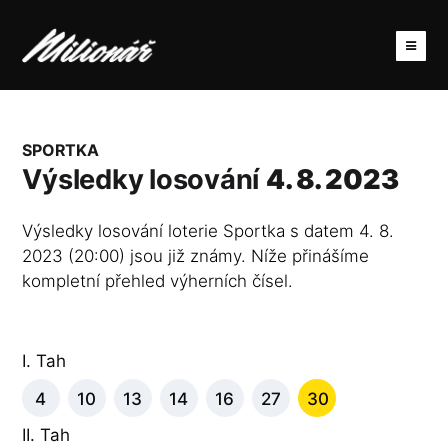
SPORTKA
Výsledky losování
4. 8. 2023
Výsledky losování loterie Sportka s datem 4. 8.
2023 (20:00) jsou již známy. Níže přinášíme
kompletní přehled výherních čísel.
I. Tah
4
10
13
14
16
27
30
II. Tah