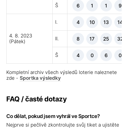
Š
6
1
1
9
I.
4
10
13
14
4. 8. 2023
II.
8
17
25
32
(Pátek)
Š
4
0
6
0
Kompletní archiv všech výsledů loterie naleznete
zde -
Sportka výsledky
FAQ / časté dotazy
Co dělat, pokud jsem vyhrál ve Sportce?
Nejprve si pečlivě zkontrolujte svůj tiket a ujistěte