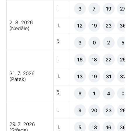
I.
3
7
19
27
2. 8. 2026
II.
12
19
23
36
(Neděle)
Š
3
0
2
5
I.
16
18
22
25
31. 7. 2026
II.
13
19
31
32
(Pátek)
Š
6
1
4
0
I.
9
20
23
29
29. 7. 2026
II.
5
13
16
36
(Středa)