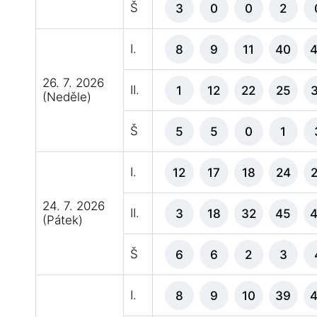
Š
3
0
0
2
I.
8
9
11
40
26. 7. 2026
II.
1
12
22
25
(Neděle)
Š
5
5
0
1
I.
12
17
18
24
24. 7. 2026
II.
3
18
32
45
(Pátek)
Š
6
6
2
3
I.
8
9
10
39