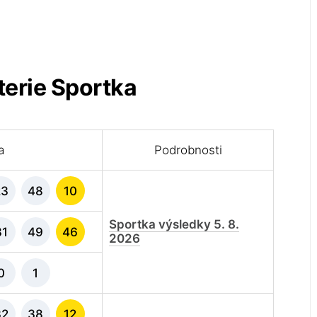
terie Sportka
a
Podrobnosti
23
48
10
Sportka výsledky 5. 8.
31
49
46
2026
0
1
32
38
12