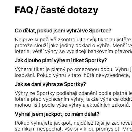
FAQ / časté dotazy
Co dělat, pokud jsem vyhrál ve Sportce?
Nejprve si pečlivě zkontrolujte svůj tiket a ujistět
protože slouží jako jediný doklad o výhře. Menší
loterie, větší výhry se vyplácejí bankovním převod
Jak dlouho platí výherní tiket Sportky?
Výherní tiket je platný po omezenou dobu. Výhru j
losování. Pokud výhru v této lhůtě nevyzvednete, 
Jak se daní výhra ze Sportky?
Výhry ze Sportky podléhají zdanění podle platné l
loterie před vyplacením výhry, takže výherce obdrž
mohou lišit podle výše výhry a aktuálních zákonů.
Vyhrál jsem jackpot, co mám dělat?
Pokud vyhrajete jackpot, nejdůležitější je zachova
se nikam nespěchat, vše si v klidu promyslet. M