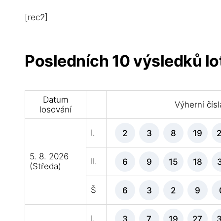
[rec2]
Posledních 10 výsledků lo
Datum
Výherní čísl
losování
I.
2
3
8
19
5. 8. 2026
II.
6
9
15
18
(Středa)
Š
6
3
2
9
I.
3
7
19
27