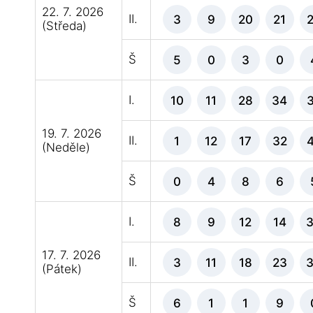
22. 7. 2026
II.
3
9
20
21
(Středa)
Š
5
0
3
0
I.
10
11
28
34
19. 7. 2026
II.
1
12
17
32
(Neděle)
Š
0
4
8
6
I.
8
9
12
14
17. 7. 2026
II.
3
11
18
23
(Pátek)
Š
6
1
1
9