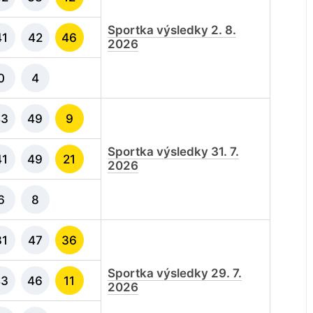
Sportka výsledky 2. 8.
41
42
46
2026
0
4
43
49
9
Sportka výsledky 31. 7.
41
49
21
2026
6
8
31
47
36
Sportka výsledky 29. 7.
43
46
11
2026