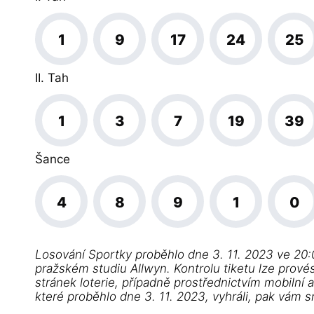
1
9
17
24
25
II. Tah
1
3
7
19
39
Šance
4
8
9
1
0
Losování Sportky proběhlo dne 3. 11. 2023 ve 20:
pražském studiu Allwyn. Kontrolu tiketu lze prové
stránek loterie, případně prostřednictvím mobilní 
které proběhlo dne 3. 11. 2023, vyhráli, pak vám 