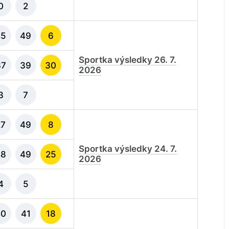
0
2
45
49
6
Sportka výsledky 26. 7.
37
39
30
2026
3
7
27
49
8
Sportka výsledky 24. 7.
48
49
25
2026
4
5
40
41
18