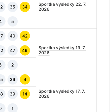
Sportka výsledky 22. 7.
22
35
34
2026
4
5
37
40
42
Sportka výsledky 19. 7.
42
47
49
2026
5
2
35
36
4
Sportka výsledky 17. 7.
38
39
14
2026
0
1