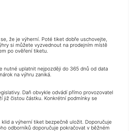
e se, že je výherní. Poté tiket dobře uschovejte,
 výhry si můžete vyzvednout na prodejním místě
em po ověření tiketu.
e nutné uplatnit nejpozději do 365 dnů od data
nárok na výhru zaniká.
egislativy. Daň obvykle odvádí přímo provozovatel
í již čistou částku. Konkrétní podmínky se
t klid a výherní tiket bezpečně uložit. Doporučuje
noho odborníků doporučuje pokračovat v běžném