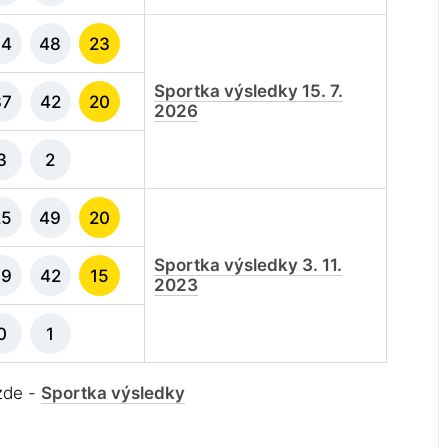
34
48
23
Sportka výsledky 15. 7.
37
42
20
2026
3
2
25
49
20
Sportka výsledky 3. 11.
39
42
15
2023
0
1
 zde -
Sportka výsledky