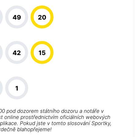
49
20
42
15
1
00 pod dozorem státního dozoru a notáře v
st online prostřednictvím oficiálních webových
aplikace. Pokud jste v tomto slosování Sportky,
srdečně blahopřejeme!