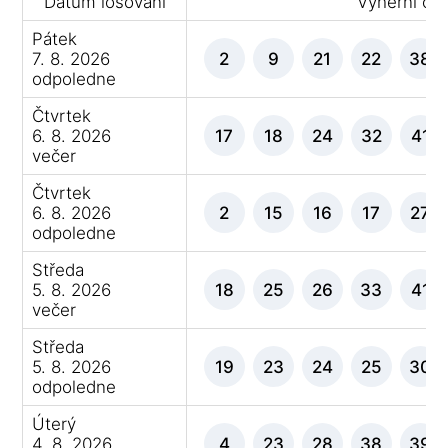
Datum losování
Výherní čís
Pátek
7. 8. 2026
2
9
21
22
38
odpoledne
Čtvrtek
6. 8. 2026
17
18
24
32
41
večer
Čtvrtek
6. 8. 2026
2
15
16
17
27
odpoledne
Středa
5. 8. 2026
18
25
26
33
41
večer
Středa
5. 8. 2026
19
23
24
25
30
odpoledne
Úterý
4. 8. 2026
4
23
28
38
39