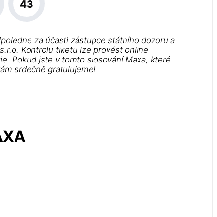
43
dpoledne za účasti zástupce státního dozoru a
.r.o. Kontrolu tiketu lze provést online
rie. Pokud jste v tomto slosování Maxa, které
 vám srdečně gratulujeme!
MAXA