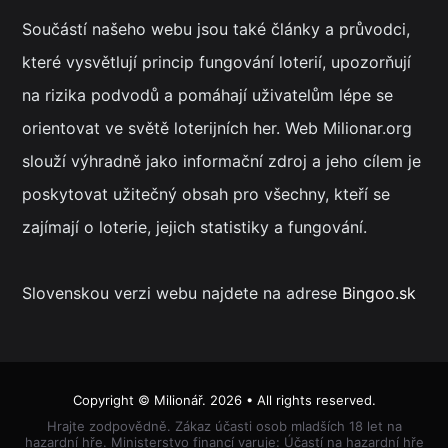
Součástí našeho webu jsou také články a průvodci,
které vysvětlují princip fungování loterií, upozorňují
na rizika podvodů a pomáhají uživatelům lépe se
orientovat ve světě loterijních her. Web Milionar.org
slouží výhradně jako informační zdroj a jeho cílem je
poskytovat užitečný obsah pro všechny, kteří se
zajímají o loterie, jejich statistiky a fungování.
Slovenskou verzi webu najdete na adrese
Bingoo.sk
Copyright ©
Milionář
. 2026 • All rights reserved.
Hrajte zodpovědně. Zákaz účasti osob mladších 18 let na
hazardní hře. Ministerstvo financí varuje: Účastí na hazardní hře