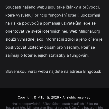
Součástí našeho webu jsou také články a průvodci,
které vysvětlují princip fungování loterií, upozorňují
na rizika podvodů a pomáhají uživatelům lépe se
orientovat ve světě loterijních her. Web Milionar.org
slouží výhradně jako informační zdroj a jeho cílem je
poskytovat užitečný obsah pro všechny, kteří se
zajímají o loterie, jejich statistiky a fungování.
Slovenskou verzi webu najdete na adrese
Bingoo.sk
Copyright ©
Milionář
. 2026 • All rights reserved.
Hrajte zodpovědně. Zákaz účasti osob mladších 18 let na
hazardní hře. Ministerstvo financí varuje: Účastí na hazardní hře