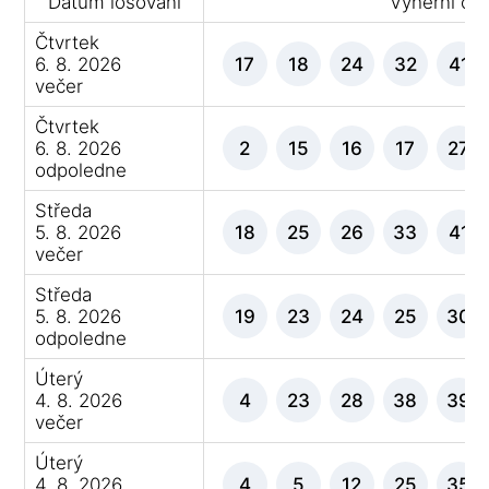
Datum losování
Výherní čís
Čtvrtek
6. 8. 2026
17
18
24
32
41
večer
Čtvrtek
6. 8. 2026
2
15
16
17
27
odpoledne
Středa
5. 8. 2026
18
25
26
33
41
večer
Středa
5. 8. 2026
19
23
24
25
30
odpoledne
Úterý
4. 8. 2026
4
23
28
38
39
večer
Úterý
4. 8. 2026
4
5
12
25
35