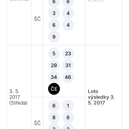
6
6
3
4
ŠČ
6
4
9
5
23
29
31
34
46
ČE
3. 5.
Loto
2017
výsledky 3.
(Středa)
5. 2017
6
1
8
6
ŠČ