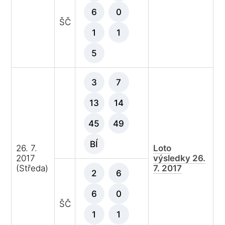
6
0
ŠČ
1
1
5
3
7
13
14
45
49
BÍ
26. 7.
Loto
2017
výsledky 26.
(Středa)
7. 2017
2
6
6
0
ŠČ
1
1