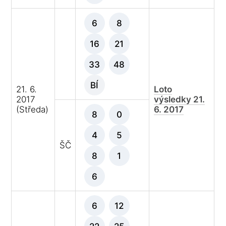
6
8
16
21
33
48
BÍ
21. 6.
Loto
2017
výsledky 21.
(Středa)
6. 2017
8
0
4
5
ŠČ
8
1
6
6
12