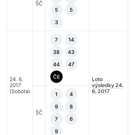
ŠČ
5
5
3
7
14
38
43
44
47
ČE
24. 6.
Loto
2017
výsledky 24.
(Sobota)
6. 2017
1
4
9
8
ŠČ
7
6
9