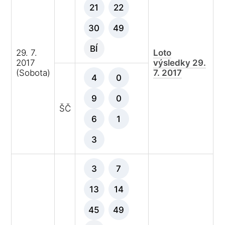
21
22
30
49
BÍ
29. 7.
Loto
2017
výsledky 29.
(Sobota)
7. 2017
4
0
9
0
ŠČ
6
1
3
3
7
13
14
45
49