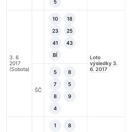
5
10
18
23
25
41
43
BÍ
3. 6.
Loto
2017
výsledky 3.
(Sobota)
6. 2017
5
8
7
5
ŠČ
8
9
4
1
8