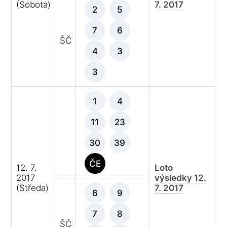
(Sobota)
7. 2017
2
5
7
6
ŠČ
4
3
3
1
4
11
23
30
39
ČE
12. 7.
Loto
2017
výsledky 12.
(Středa)
7. 2017
6
9
7
8
ŠČ