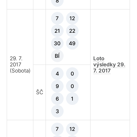
8
7
12
21
22
30
49
BÍ
29. 7.
Loto
2017
výsledky 29.
(Sobota)
7. 2017
4
0
9
0
ŠČ
6
1
3
7
12