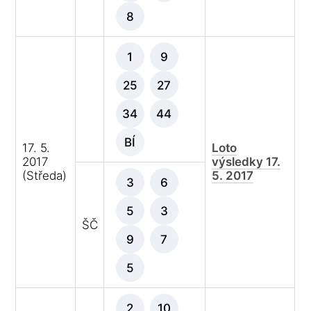
8
1
9
25
27
34
44
BÍ
17. 5.
Loto
2017
výsledky 17.
(Středa)
5. 2017
3
6
5
3
ŠČ
9
7
5
2
10