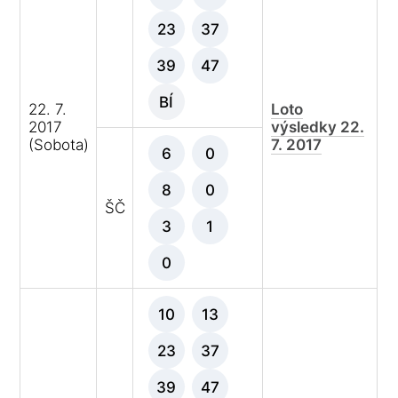
23
37
39
47
BÍ
22. 7.
Loto
2017
výsledky 22.
(Sobota)
7. 2017
6
0
8
0
ŠČ
3
1
0
10
13
23
37
39
47