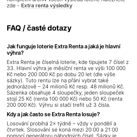
zde -
Extra renta výsledky
FAQ / časté dotazy
Jak funguje loterie Extra Renta a jaká je hlavní
výhra?
Extra Renta je číselná loterie, kde tipujete 7 čísel z
33. Hlavní výhra je měsíční renta ve výši 100 000
Kč nebo 200 000 Kč po dobu 20 let (dle výše
sázky). Tuto rentu lze na přání vybrat také
jednorázově – 24 milionů Kč resp. 48 milionů Kč.
Sázenka obsahuje 4 sloupečky, jeden sloupeček
stojí 25 Kč (renta 100 000 Kč) nebo 50 Kč (renta
200 000 Kč). Výhru si stačí trefit už 3 čísla.
Kdy a jak často se Extra Renta losuje?
Losování probíhá 2× týdně – vždy v pondělí a
čtvrtek. Slosování se koná mezi 20:00 a 21:00
pomocí generátoru náhodných čísel. Sázky je