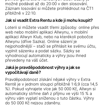
možné podávat až do 20:00 v den slosování.
Záznam losování si můžete prohlédnout na ČT1
přibližně v 22:10.
Jak si vsadit Extra Rentu a kde ji mohu koupit?
Loterii si můžete vsadit třemi způsoby: online přes
web nebo mobilní aplikaci Allwynu, v mobilní
aplikaci Allwyn Klub, nebo na kterékoli pobočce
Allwynu (dříve Sazka). Online sázení je
nejpohodlnější – stačí se přihlásit ke svému účtu,
vyplnit sázenku a podat sázku. Sázky se
vyhodnocují automaticky a výhry jsou ihned
převedeny na váš účet.
Jaká je pravděpodobnost výhry a jak se
vypočítávají daně?
Pravděpodobnost získání nějaké výhry v Extra
Rentě je v jednom sloupci přibližně 1:6,9 (cca 14,5
%). Pokud vyhrajete více jak 50 000 Kč, Allwyn si
automaticky strhne daň z příjmu ve výši 15 % a
výhru vám vyplatí sníženou o tuto částku. Výhry
do 50 000 Kč nejsou zdaněny.