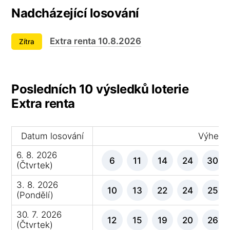
Nadcházející losování
Extra renta 10.8.2026
Zítra
Posledních 10 výsledků loterie
Extra renta
Datum losování
Výherní 
6. 8. 2026
6
11
14
24
30
(Čtvrtek)
3. 8. 2026
10
13
22
24
25
(Pondělí)
30. 7. 2026
12
15
19
20
26
(Čtvrtek)