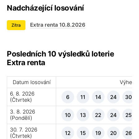
Nadcházející losování
Extra renta 10.8.2026
Zítra
Posledních 10 výsledků loterie
Extra renta
Datum losování
Výherní 
6. 8. 2026
6
11
14
24
30
(Čtvrtek)
3. 8. 2026
10
13
22
24
25
(Pondělí)
30. 7. 2026
12
15
19
20
26
(Čtvrtek)