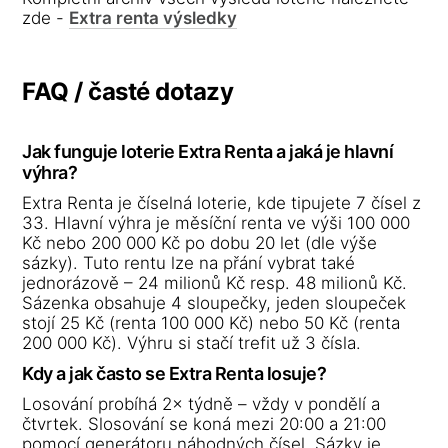
zde -
Extra renta výsledky
FAQ / časté dotazy
Jak funguje loterie Extra Renta a jaká je hlavní
výhra?
Extra Renta je číselná loterie, kde tipujete 7 čísel z
33. Hlavní výhra je měsíční renta ve výši 100 000
Kč nebo 200 000 Kč po dobu 20 let (dle výše
sázky). Tuto rentu lze na přání vybrat také
jednorázově – 24 milionů Kč resp. 48 milionů Kč.
Sázenka obsahuje 4 sloupečky, jeden sloupeček
stojí 25 Kč (renta 100 000 Kč) nebo 50 Kč (renta
200 000 Kč). Výhru si stačí trefit už 3 čísla.
Kdy a jak často se Extra Renta losuje?
Losování probíhá 2× týdně – vždy v pondělí a
čtvrtek. Slosování se koná mezi 20:00 a 21:00
pomocí generátoru náhodných čísel. Sázky je