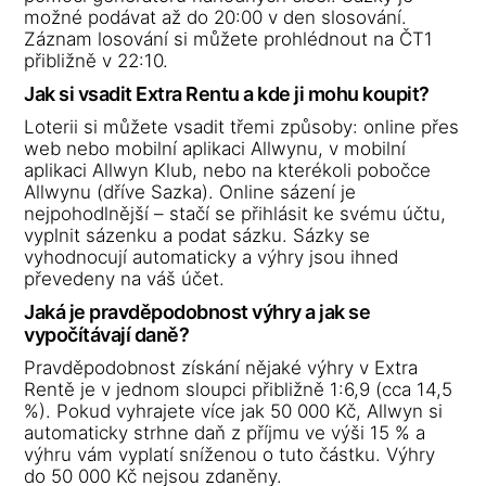
možné podávat až do 20:00 v den slosování.
Záznam losování si můžete prohlédnout na ČT1
přibližně v 22:10.
Jak si vsadit Extra Rentu a kde ji mohu koupit?
Loterii si můžete vsadit třemi způsoby: online přes
web nebo mobilní aplikaci Allwynu, v mobilní
aplikaci Allwyn Klub, nebo na kterékoli pobočce
Allwynu (dříve Sazka). Online sázení je
nejpohodlnější – stačí se přihlásit ke svému účtu,
vyplnit sázenku a podat sázku. Sázky se
vyhodnocují automaticky a výhry jsou ihned
převedeny na váš účet.
Jaká je pravděpodobnost výhry a jak se
vypočítávají daně?
Pravděpodobnost získání nějaké výhry v Extra
Rentě je v jednom sloupci přibližně 1:6,9 (cca 14,5
%). Pokud vyhrajete více jak 50 000 Kč, Allwyn si
automaticky strhne daň z příjmu ve výši 15 % a
výhru vám vyplatí sníženou o tuto částku. Výhry
do 50 000 Kč nejsou zdaněny.