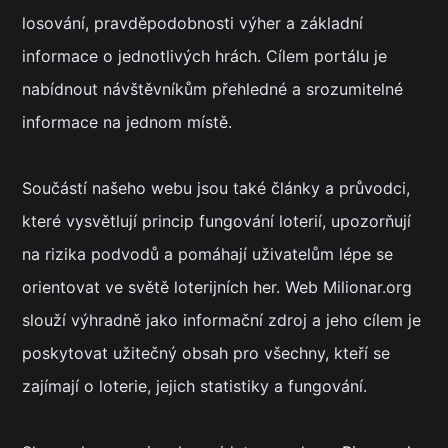
losování, pravděpodobnosti výher a základní
informace o jednotlivých hrách. Cílem portálu je
nabídnout návštěvníkům přehledné a srozumitelné
informace na jednom místě.
Součástí našeho webu jsou také články a průvodci,
které vysvětlují princip fungování loterií, upozorňují
na rizika podvodů a pomáhají uživatelům lépe se
orientovat ve světě loterijních her. Web Milionar.org
slouží výhradně jako informační zdroj a jeho cílem je
poskytovat užitečný obsah pro všechny, kteří se
zajímají o loterie, jejich statistiky a fungování.