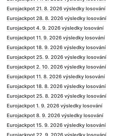
Eurojackpot 21. 8. 2026 výsledky losování
Eurojackpot 28. 8. 2026 výsledky losování
Eurojackpot 4. 9. 2026 výsledky losování
Eurojackpot 11. 9. 2026 výsledky losování
Eurojackpot 18. 9. 2026 výsledky losování
Eurojackpot 25. 9. 2026 výsledky losování
Eurojackpot 2. 10. 2026 výsledky losování
Eurojackpot 11. 8. 2026 výsledky losování
Eurojackpot 18. 8. 2026 výsledky losování
Eurojackpot 25. 8. 2026 výsledky losování
Eurojackpot 1. 9. 2026 výsledky losování
Eurojackpot 8. 9. 2026 výsledky losování
Eurojackpot 15. 9. 2026 výsledky losování
Eurojackpot 22. 9. 2026 výsledky losování