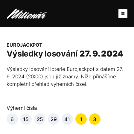
EUROJACKPOT
Výsledky losování
27. 9. 2024
Výsledky losování loterie Eurojackpot s datem 27.
9. 2024 (20:00) jsou již známy. Níže přinášíme
kompletní přehled výherních čísel.
Výherní čísla
6
15
25
29
41
1
3