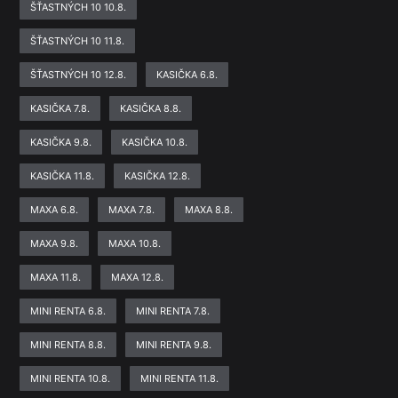
ŠŤASTNÝCH 10 10.8.
ŠŤASTNÝCH 10 11.8.
ŠŤASTNÝCH 10 12.8.
KASIČKA 6.8.
KASIČKA 7.8.
KASIČKA 8.8.
KASIČKA 9.8.
KASIČKA 10.8.
KASIČKA 11.8.
KASIČKA 12.8.
MAXA 6.8.
MAXA 7.8.
MAXA 8.8.
MAXA 9.8.
MAXA 10.8.
MAXA 11.8.
MAXA 12.8.
MINI RENTA 6.8.
MINI RENTA 7.8.
MINI RENTA 8.8.
MINI RENTA 9.8.
MINI RENTA 10.8.
MINI RENTA 11.8.