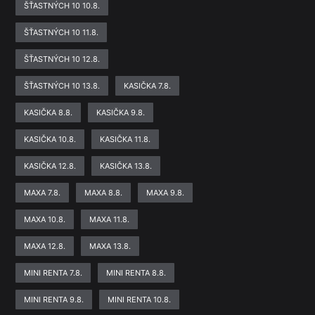
ŠŤASTNÝCH 10 10.8.
ŠŤASTNÝCH 10 11.8.
ŠŤASTNÝCH 10 12.8.
ŠŤASTNÝCH 10 13.8.
KASIČKA 7.8.
KASIČKA 8.8.
KASIČKA 9.8.
KASIČKA 10.8.
KASIČKA 11.8.
KASIČKA 12.8.
KASIČKA 13.8.
MAXA 7.8.
MAXA 8.8.
MAXA 9.8.
MAXA 10.8.
MAXA 11.8.
MAXA 12.8.
MAXA 13.8.
MINI RENTA 7.8.
MINI RENTA 8.8.
MINI RENTA 9.8.
MINI RENTA 10.8.