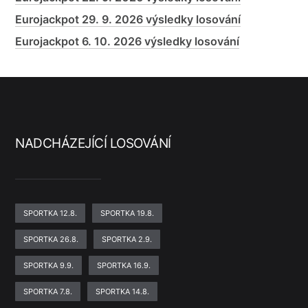
Eurojackpot 29. 9. 2026 výsledky losování
Eurojackpot 6. 10. 2026 výsledky losování
NADCHÁZEJÍCÍ LOSOVÁNÍ
SPORTKA 12.8.
SPORTKA 19.8.
SPORTKA 26.8.
SPORTKA 2.9.
SPORTKA 9.9.
SPORTKA 16.9.
SPORTKA 7.8.
SPORTKA 14.8.