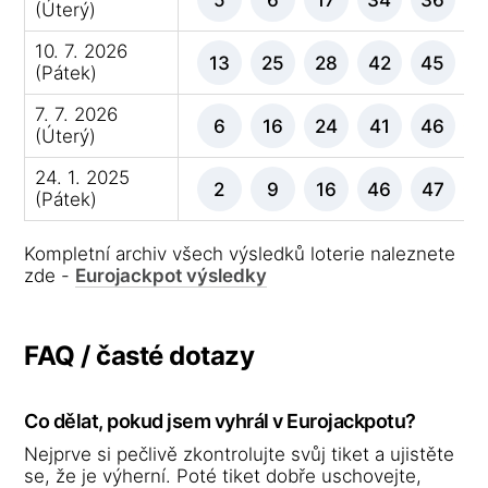
(Úterý)
10. 7. 2026
13
25
28
42
45
(Pátek)
7. 7. 2026
6
16
24
41
46
(Úterý)
24. 1. 2025
2
9
16
46
47
(Pátek)
Kompletní archiv všech výsledků loterie naleznete
zde -
Eurojackpot výsledky
FAQ / časté dotazy
Co dělat, pokud jsem vyhrál v Eurojackpotu?
Nejprve si pečlivě zkontrolujte svůj tiket a ujistěte
se, že je výherní. Poté tiket dobře uschovejte,