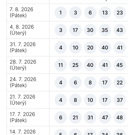
7. 8. 2026
1
3
6
13
23
(Pátek)
4. 8. 2026
3
17
30
35
43
(Úterý)
31. 7. 2026
4
10
20
40
41
(Pátek)
28. 7. 2026
11
25
40
41
45
(Úterý)
24. 7. 2026
4
6
8
17
22
(Pátek)
21. 7. 2026
4
8
10
17
37
(Úterý)
17. 7. 2026
6
21
31
47
48
(Pátek)
14. 7. 2026
5
6
17
34
36