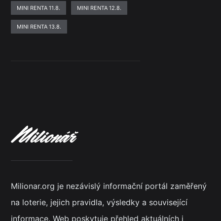
MINI RENTA 11.8.
MINI RENTA 12.8.
MINI RENTA 13.8.
Milionar.org je nezávislý informační portál zaměřený
na loterie, jejich pravidla, výsledky a související
informace. Web poskytuje přehled aktuálních i