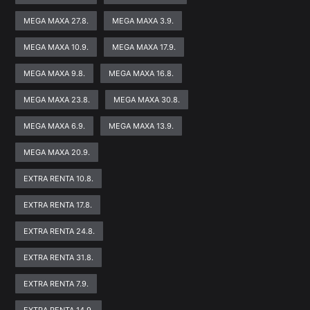
MEGA MAXA 27.8.
MEGA MAXA 3.9.
MEGA MAXA 10.9.
MEGA MAXA 17.9.
MEGA MAXA 9.8.
MEGA MAXA 16.8.
MEGA MAXA 23.8.
MEGA MAXA 30.8.
MEGA MAXA 6.9.
MEGA MAXA 13.9.
MEGA MAXA 20.9.
EXTRA RENTA 10.8.
EXTRA RENTA 17.8.
EXTRA RENTA 24.8.
EXTRA RENTA 31.8.
EXTRA RENTA 7.9.