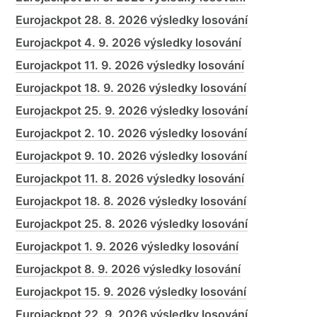
Eurojackpot 28. 8. 2026 výsledky losování
Eurojackpot 4. 9. 2026 výsledky losování
Eurojackpot 11. 9. 2026 výsledky losování
Eurojackpot 18. 9. 2026 výsledky losování
Eurojackpot 25. 9. 2026 výsledky losování
Eurojackpot 2. 10. 2026 výsledky losování
Eurojackpot 9. 10. 2026 výsledky losování
Eurojackpot 11. 8. 2026 výsledky losování
Eurojackpot 18. 8. 2026 výsledky losování
Eurojackpot 25. 8. 2026 výsledky losování
Eurojackpot 1. 9. 2026 výsledky losování
Eurojackpot 8. 9. 2026 výsledky losování
Eurojackpot 15. 9. 2026 výsledky losování
Eurojackpot 22. 9. 2026 výsledky losování