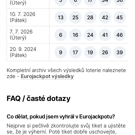
(Úterý)
10. 7. 2026
13
25
28
42
45
(Pátek)
7. 7. 2026
6
16
24
41
46
(Úterý)
20. 9. 2024
9
17
19
26
39
(Pátek)
Kompletní archiv všech výsledků loterie naleznete
zde -
Eurojackpot výsledky
FAQ / časté dotazy
Co dělat, pokud jsem vyhrál v Eurojackpotu?
Nejprve si pečlivě zkontrolujte svůj tiket a ujistěte
se, že je výherní. Poté tiket dobře uschovejte,