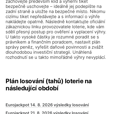
zachovejte především klid a výherní tiket
bezpečně uschovejte – ideálně jej podepište na
zadní straně a uložte na bezpečné místo. Nikomu
cizímu tiket nepředávejte a s informací o výhře
nakládejte opatrně. Následně kontaktujte oficiální
zákaznickou linku provozovatele loterie, kde vám
sdělí přesný postup pro ověření a vyplacení výhry.
U takto vysoké částky je rozumné poradit se s
právníkem a finančním poradcem, nastavit plán
správy peněz, vyřešit daňové povinnosti a zvážit
dlouhodobou investiční strategii. Unáhlená
rozhodnutí se u takto mimořádné výhry nevyplácí.
Plán losování (tahů) loterie na
následující období
Eurojackpot 14. 8. 2026 výsledky losování
Eurojackpot 21. 8. 2026 výsledky losování