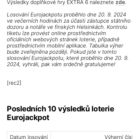
Výsledky doplňkové hry EXTRA 6 naleznete
zde
.
Losování Eurojackpotu proběhlo dne 20. 9. 2024
ve večerních hodinách za účasti zástupce státního
dozoru a notáře ve finských Helsinkách. Kontrolu
tiketu lze provést online prostřednictvím
oficiálních webových stránek loterie, případně
prostřednictvím mobilní aplikace. Tabulka výher
bude zveřejněna později. Pokud jste v tomto
slosování Eurojackpotu, které proběhlo dne 20. 9.
2024, vyhráli, pak vám srdečně gratulujeme!
[rec2]
Posledních 10 výsledků loterie
Eurojackpot
Datum losování
Výherní čísla