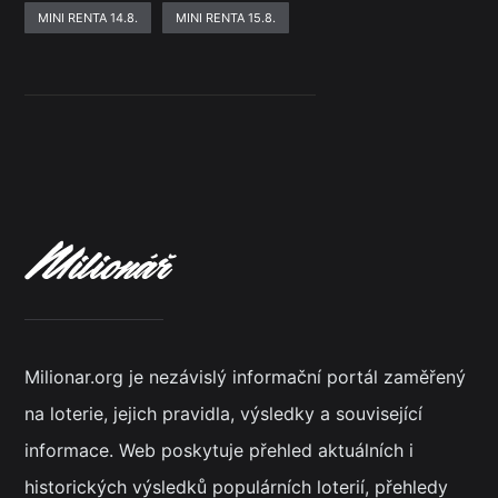
MINI RENTA 14.8.
MINI RENTA 15.8.
Milionar.org je nezávislý informační portál zaměřený
na loterie, jejich pravidla, výsledky a související
informace. Web poskytuje přehled aktuálních i
historických výsledků populárních loterií, přehledy