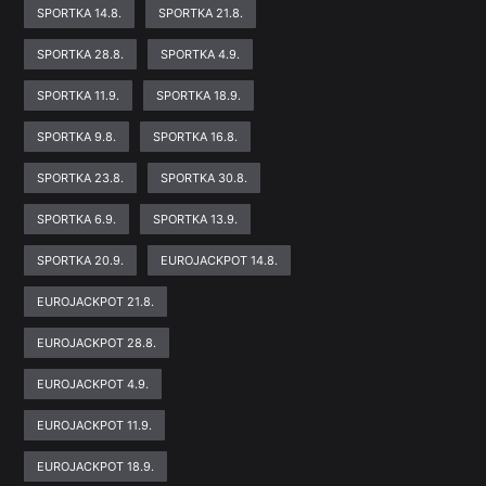
SPORTKA 14.8.
SPORTKA 21.8.
SPORTKA 28.8.
SPORTKA 4.9.
SPORTKA 11.9.
SPORTKA 18.9.
SPORTKA 9.8.
SPORTKA 16.8.
SPORTKA 23.8.
SPORTKA 30.8.
SPORTKA 6.9.
SPORTKA 13.9.
SPORTKA 20.9.
EUROJACKPOT 14.8.
EUROJACKPOT 21.8.
EUROJACKPOT 28.8.
EUROJACKPOT 4.9.
EUROJACKPOT 11.9.
EUROJACKPOT 18.9.