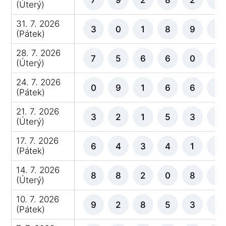
(Úterý)
31. 7. 2026
3
0
1
8
9
4
(Pátek)
28. 7. 2026
7
5
6
6
0
6
(Úterý)
24. 7. 2026
0
9
1
6
6
9
(Pátek)
21. 7. 2026
3
2
1
5
3
1
(Úterý)
17. 7. 2026
6
4
3
4
1
8
(Pátek)
14. 7. 2026
8
8
2
0
8
5
(Úterý)
10. 7. 2026
9
2
8
5
3
5
(Pátek)