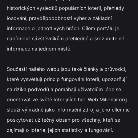
historických výsledků populárních loterií, přehledy
losování, pravděpodobnosti výher a základní
informace o jednotlivých hrách. Cílem portálu je
nabídnout návštěvníkům přehledné a srozumitelné
informace na jednom místě.
Součástí našeho webu jsou také články a průvodci,
které vysvětlují princip fungování loterií, upozorňují
na rizika podvodů a pomáhají uživatelům lépe se
orientovat ve světě loterijních her. Web Milionar.org
slouží výhradně jako informační zdroj a jeho cílem je
poskytovat užitečný obsah pro všechny, kteří se
zajímají o loterie, jejich statistiky a fungování.