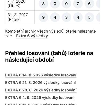
7. 7. 2026
8
0
0
7
6
1
(Úterý)
31. 3. 2017
9
4
3
4
5
0
(Pátek)
Kompletní archiv všech výsledů loterie naleznete
zde -
Extra 6 výsledky
Přehled losování (tahů) loterie na
následující období
EXTRA 6 14. 8. 2026 výsledky losování
EXTRA 6 21. 8. 2026 výsledky losování
EXTRA 6 28. 8. 2026 výsledky losování
EXTRA 6 4. 9. 2026 výsledky losování
EXTRA 6 11. 9. 2026 výsledky losování