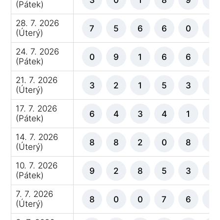
(Pátek)
28. 7. 2026
7
5
6
6
0
6
(Úterý)
24. 7. 2026
0
9
1
6
6
9
(Pátek)
21. 7. 2026
3
2
1
5
3
1
(Úterý)
17. 7. 2026
6
4
3
4
1
8
(Pátek)
14. 7. 2026
8
8
2
0
8
5
(Úterý)
10. 7. 2026
9
2
8
5
3
5
(Pátek)
7. 7. 2026
8
0
0
7
6
1
(Úterý)