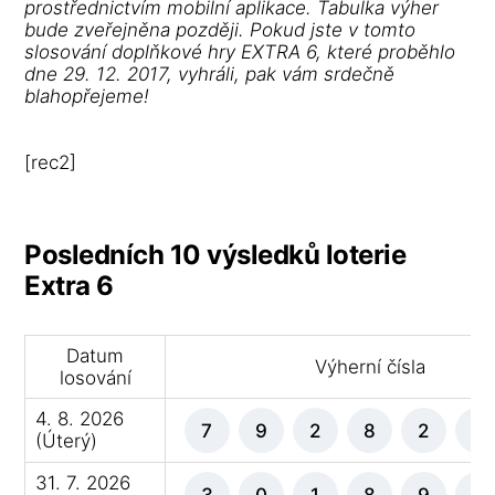
prostřednictvím mobilní aplikace. Tabulka výher
bude zveřejněna později. Pokud jste v tomto
slosování doplňkové hry EXTRA 6, které proběhlo
dne 29. 12. 2017, vyhráli, pak vám srdečně
blahopřejeme!
[rec2]
Posledních 10 výsledků loterie
Extra 6
Datum
Výherní čísla
losování
4. 8. 2026
7
9
2
8
2
6
(Úterý)
31. 7. 2026
3
0
1
8
9
4