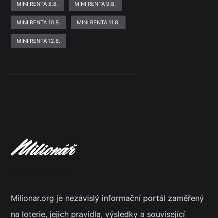
MINI RENTA 8.8.
MINI RENTA 9.8.
MINI RENTA 10.8.
MINI RENTA 11.8.
MINI RENTA 12.8.
Milionar.org je nezávislý informační portál zaměřený
na loterie, jejich pravidla, výsledky a související