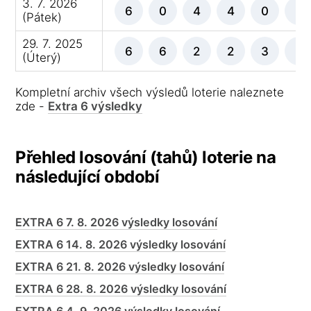
3. 7. 2026
6
0
4
4
0
6
(Pátek)
29. 7. 2025
6
6
2
2
3
3
(Úterý)
Kompletní archiv všech výsledů loterie naleznete
zde -
Extra 6 výsledky
Přehled losování (tahů) loterie na
následující období
EXTRA 6 7. 8. 2026 výsledky losování
EXTRA 6 14. 8. 2026 výsledky losování
EXTRA 6 21. 8. 2026 výsledky losování
EXTRA 6 28. 8. 2026 výsledky losování
EXTRA 6 4. 9. 2026 výsledky losování