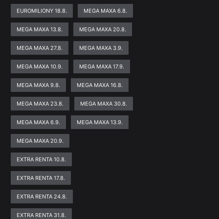
EUROMILIONY 18.8.
MEGA MAXA 6.8.
MEGA MAXA 13.8.
MEGA MAXA 20.8.
MEGA MAXA 27.8.
MEGA MAXA 3.9.
MEGA MAXA 10.9.
MEGA MAXA 17.9.
MEGA MAXA 9.8.
MEGA MAXA 16.8.
MEGA MAXA 23.8.
MEGA MAXA 30.8.
MEGA MAXA 6.9.
MEGA MAXA 13.9.
MEGA MAXA 20.9.
EXTRA RENTA 10.8.
EXTRA RENTA 17.8.
EXTRA RENTA 24.8.
EXTRA RENTA 31.8.