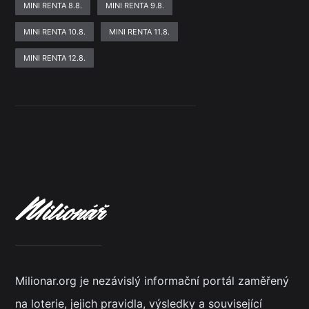
MINI RENTA 8.8.
MINI RENTA 9.8.
MINI RENTA 10.8.
MINI RENTA 11.8.
MINI RENTA 12.8.
Milionar.org je nezávislý informační portál zaměřený
na loterie, jejich pravidla, výsledky a související