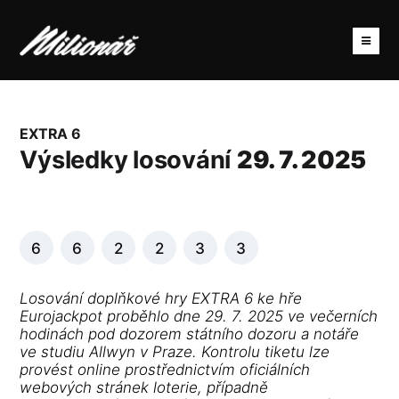
EXTRA 6
Výsledky losování
29. 7. 2025
6
6
2
2
3
3
Losování doplňkové hry EXTRA 6 ke hře
Eurojackpot proběhlo dne 29. 7. 2025 ve večerních
hodinách pod dozorem státního dozoru a notáře
ve studiu Allwyn v Praze. Kontrolu tiketu lze
provést online prostřednictvím oficiálních
webových stránek loterie, případně