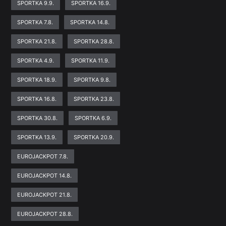
SPORTKA 9.9.
SPORTKA 16.9.
SPORTKA 7.8.
SPORTKA 14.8.
SPORTKA 21.8.
SPORTKA 28.8.
SPORTKA 4.9.
SPORTKA 11.9.
SPORTKA 18.9.
SPORTKA 9.8.
SPORTKA 16.8.
SPORTKA 23.8.
SPORTKA 30.8.
SPORTKA 6.9.
SPORTKA 13.9.
SPORTKA 20.9.
EUROJACKPOT 7.8.
EUROJACKPOT 14.8.
EUROJACKPOT 21.8.
EUROJACKPOT 28.8.