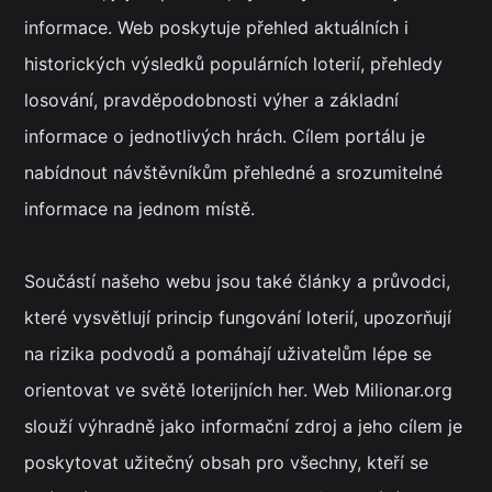
informace. Web poskytuje přehled aktuálních i
historických výsledků populárních loterií, přehledy
losování, pravděpodobnosti výher a základní
informace o jednotlivých hrách. Cílem portálu je
nabídnout návštěvníkům přehledné a srozumitelné
informace na jednom místě.
Součástí našeho webu jsou také články a průvodci,
které vysvětlují princip fungování loterií, upozorňují
na rizika podvodů a pomáhají uživatelům lépe se
orientovat ve světě loterijních her. Web Milionar.org
slouží výhradně jako informační zdroj a jeho cílem je
poskytovat užitečný obsah pro všechny, kteří se