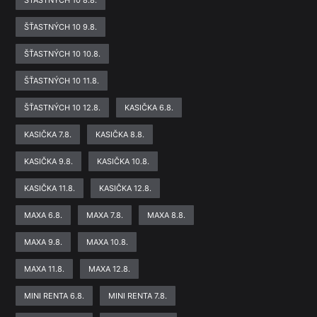
ŠŤASTNÝCH 10 8.8.
ŠŤASTNÝCH 10 9.8.
ŠŤASTNÝCH 10 10.8.
ŠŤASTNÝCH 10 11.8.
ŠŤASTNÝCH 10 12.8.
KASIČKA 6.8.
KASIČKA 7.8.
KASIČKA 8.8.
KASIČKA 9.8.
KASIČKA 10.8.
KASIČKA 11.8.
KASIČKA 12.8.
MAXA 6.8.
MAXA 7.8.
MAXA 8.8.
MAXA 9.8.
MAXA 10.8.
MAXA 11.8.
MAXA 12.8.
MINI RENTA 6.8.
MINI RENTA 7.8.