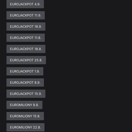
EUROJACKPOT 4.9.
EUROJACKPOT 11.9.
EUROJACKPOT 18.9.
EUROJACKPOT 11.8.
EUROJACKPOT 18.8.
EUROJACKPOT 25.8.
EUROJACKPOT 1.9.
EUROJACKPOT 8.9.
EUROJACKPOT 15.9.
EUROMILIONY 8.8.
EUROMILIONY 15.8.
EUROMILIONY 22.8.