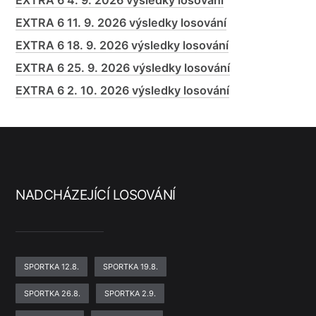
EXTRA 6 11. 9. 2026 výsledky losování
EXTRA 6 18. 9. 2026 výsledky losování
EXTRA 6 25. 9. 2026 výsledky losování
EXTRA 6 2. 10. 2026 výsledky losování
NADCHÁZEJÍCÍ LOSOVÁNÍ
SPORTKA 12.8.
SPORTKA 19.8.
SPORTKA 26.8.
SPORTKA 2.9.