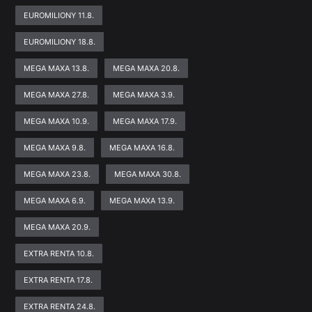
EUROMILIONY 11.8.
EUROMILIONY 18.8.
MEGA MAXA 13.8.
MEGA MAXA 20.8.
MEGA MAXA 27.8.
MEGA MAXA 3.9.
MEGA MAXA 10.9.
MEGA MAXA 17.9.
MEGA MAXA 9.8.
MEGA MAXA 16.8.
MEGA MAXA 23.8.
MEGA MAXA 30.8.
MEGA MAXA 6.9.
MEGA MAXA 13.9.
MEGA MAXA 20.9.
EXTRA RENTA 10.8.
EXTRA RENTA 17.8.
EXTRA RENTA 24.8.