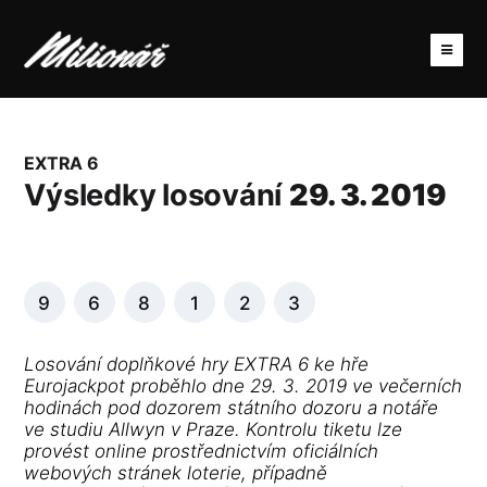
EXTRA 6
Výsledky losování
29. 3. 2019
9
6
8
1
2
3
Losování doplňkové hry EXTRA 6 ke hře
Eurojackpot proběhlo dne 29. 3. 2019 ve večerních
hodinách pod dozorem státního dozoru a notáře
ve studiu Allwyn v Praze. Kontrolu tiketu lze
provést online prostřednictvím oficiálních
webových stránek loterie, případně