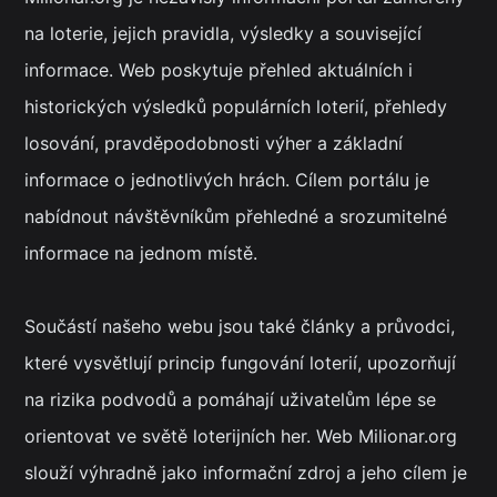
na loterie, jejich pravidla, výsledky a související
informace. Web poskytuje přehled aktuálních i
historických výsledků populárních loterií, přehledy
losování, pravděpodobnosti výher a základní
informace o jednotlivých hrách. Cílem portálu je
nabídnout návštěvníkům přehledné a srozumitelné
informace na jednom místě.
Součástí našeho webu jsou také články a průvodci,
které vysvětlují princip fungování loterií, upozorňují
na rizika podvodů a pomáhají uživatelům lépe se
orientovat ve světě loterijních her. Web Milionar.org
slouží výhradně jako informační zdroj a jeho cílem je