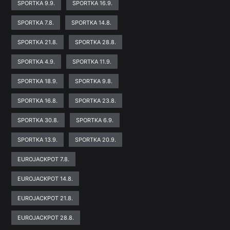
SPORTKA 9.9.
SPORTKA 16.9.
SPORTKA 7.8.
SPORTKA 14.8.
SPORTKA 21.8.
SPORTKA 28.8.
SPORTKA 4.9.
SPORTKA 11.9.
SPORTKA 18.9.
SPORTKA 9.8.
SPORTKA 16.8.
SPORTKA 23.8.
SPORTKA 30.8.
SPORTKA 6.9.
SPORTKA 13.9.
SPORTKA 20.9.
EUROJACKPOT 7.8.
EUROJACKPOT 14.8.
EUROJACKPOT 21.8.
EUROJACKPOT 28.8.