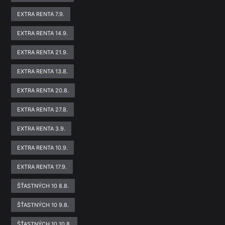
EXTRA RENTA 7.9.
EXTRA RENTA 14.9.
EXTRA RENTA 21.9.
EXTRA RENTA 13.8.
EXTRA RENTA 20.8.
EXTRA RENTA 27.8.
EXTRA RENTA 3.9.
EXTRA RENTA 10.9.
EXTRA RENTA 17.9.
ŠŤASTNÝCH 10 8.8.
ŠŤASTNÝCH 10 9.8.
ŠŤASTNÝCH 10 10.8.