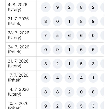
4. 8. 2026
7
9
2
8
2
6
(Úterý)
31. 7. 2026
3
0
1
8
9
4
(Pátek)
28. 7. 2026
7
5
6
6
0
6
(Úterý)
24. 7. 2026
0
9
1
6
6
9
(Pátek)
21. 7. 2026
3
2
1
5
3
1
(Úterý)
17. 7. 2026
6
4
3
4
1
8
(Pátek)
14. 7. 2026
8
8
2
0
8
5
(Úterý)
10. 7. 2026
9
2
8
5
3
5
(Pátek)