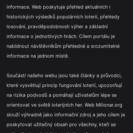
informace. Web poskytuje přehled aktuálních i
historických výsledků populárních loterií, přehledy
losování, pravděpodobnosti výher a základní
informace o jednotlivých hrách. Cílem portálu je
nabídnout návštěvníkům přehledné a srozumitelné
informace na jednom místě.
Součástí našeho webu jsou také články a průvodci,
které vysvětlují princip fungování loterií, upozorňují
na rizika podvodů a pomáhají uživatelům lépe se
orientovat ve světě loterijních her. Web Milionar.org
slouží výhradně jako informační zdroj a jeho cílem je
poskytovat užitečný obsah pro všechny, kteří se