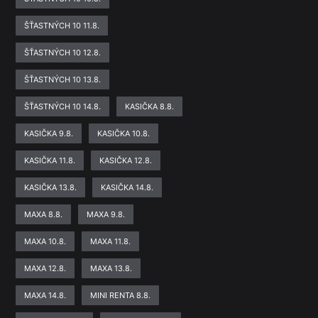
ŠŤASTNÝCH 10 11.8.
ŠŤASTNÝCH 10 12.8.
ŠŤASTNÝCH 10 13.8.
ŠŤASTNÝCH 10 14.8.
KASIČKA 8.8.
KASIČKA 9.8.
KASIČKA 10.8.
KASIČKA 11.8.
KASIČKA 12.8.
KASIČKA 13.8.
KASIČKA 14.8.
MAXA 8.8.
MAXA 9.8.
MAXA 10.8.
MAXA 11.8.
MAXA 12.8.
MAXA 13.8.
MAXA 14.8.
MINI RENTA 8.8.