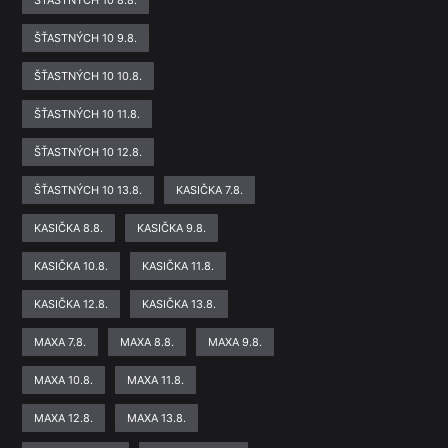
ŠŤASTNÝCH 10 8.8.
ŠŤASTNÝCH 10 9.8.
ŠŤASTNÝCH 10 10.8.
ŠŤASTNÝCH 10 11.8.
ŠŤASTNÝCH 10 12.8.
ŠŤASTNÝCH 10 13.8.
KASIČKA 7.8.
KASIČKA 8.8.
KASIČKA 9.8.
KASIČKA 10.8.
KASIČKA 11.8.
KASIČKA 12.8.
KASIČKA 13.8.
MAXA 7.8.
MAXA 8.8.
MAXA 9.8.
MAXA 10.8.
MAXA 11.8.
MAXA 12.8.
MAXA 13.8.