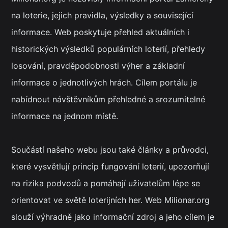
na loterie, jejich pravidla, výsledky a související
informace. Web poskytuje přehled aktuálních i
historických výsledků populárních loterií, přehledy
losování, pravděpodobnosti výher a základní
informace o jednotlivých hrách. Cílem portálu je
nabídnout návštěvníkům přehledné a srozumitelné
informace na jednom místě.
Součástí našeho webu jsou také články a průvodci,
které vysvětlují princip fungování loterií, upozorňují
na rizika podvodů a pomáhají uživatelům lépe se
orientovat ve světě loterijních her. Web Milionar.org
slouží výhradně jako informační zdroj a jeho cílem je