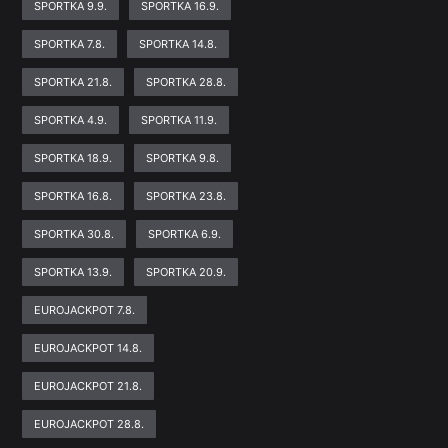
SPORTKA 9.9.
SPORTKA 16.9.
SPORTKA 7.8.
SPORTKA 14.8.
SPORTKA 21.8.
SPORTKA 28.8.
SPORTKA 4.9.
SPORTKA 11.9.
SPORTKA 18.9.
SPORTKA 9.8.
SPORTKA 16.8.
SPORTKA 23.8.
SPORTKA 30.8.
SPORTKA 6.9.
SPORTKA 13.9.
SPORTKA 20.9.
EUROJACKPOT 7.8.
EUROJACKPOT 14.8.
EUROJACKPOT 21.8.
EUROJACKPOT 28.8.