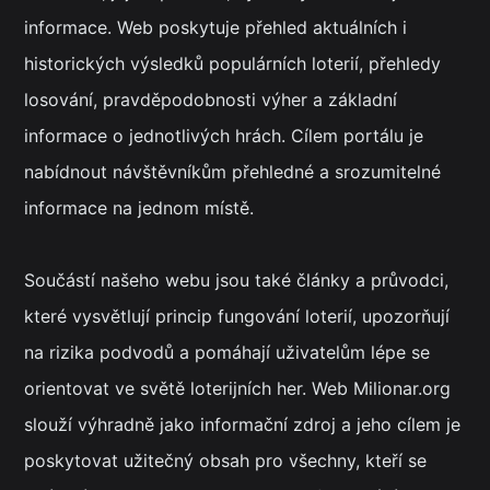
informace. Web poskytuje přehled aktuálních i
historických výsledků populárních loterií, přehledy
losování, pravděpodobnosti výher a základní
informace o jednotlivých hrách. Cílem portálu je
nabídnout návštěvníkům přehledné a srozumitelné
informace na jednom místě.
Součástí našeho webu jsou také články a průvodci,
které vysvětlují princip fungování loterií, upozorňují
na rizika podvodů a pomáhají uživatelům lépe se
orientovat ve světě loterijních her. Web Milionar.org
slouží výhradně jako informační zdroj a jeho cílem je
poskytovat užitečný obsah pro všechny, kteří se