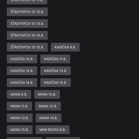
ŠŤASTNÝCH 10 11.8.
ŠŤASTNÝCH 10 12.8.
ŠŤASTNÝCH 10 13.8.
ŠŤASTNÝCH 10 14.8.
ŠŤASTNÝCH 10 15.8.
KASIČKA 9.8.
KASIČKA 10.8.
KASIČKA 11.8.
KASIČKA 12.8.
KASIČKA 13.8.
KASIČKA 14.8.
KASIČKA 15.8.
MAXA 9.8.
MAXA 10.8.
MAXA 11.8.
MAXA 12.8.
MAXA 13.8.
MAXA 14.8.
MAXA 15.8.
MINI RENTA 9.8.