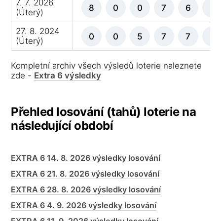
7. 7. 2026
8
0
0
7
6
1
(Úterý)
27. 8. 2024
0
0
5
7
7
0
(Úterý)
Kompletní archiv všech výsledů loterie naleznete
zde -
Extra 6 výsledky
Přehled losování (tahů) loterie na
následující období
EXTRA 6 14. 8. 2026 výsledky losování
EXTRA 6 21. 8. 2026 výsledky losování
EXTRA 6 28. 8. 2026 výsledky losování
EXTRA 6 4. 9. 2026 výsledky losování
EXTRA 6 11. 9. 2026 výsledky losování