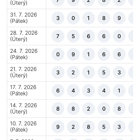
(Úterý)
31. 7. 2026
3
0
1
8
9
4
(Pátek)
28. 7. 2026
7
5
6
6
0
6
(Úterý)
24. 7. 2026
0
9
1
6
6
9
(Pátek)
21. 7. 2026
3
2
1
5
3
1
(Úterý)
17. 7. 2026
6
4
3
4
1
8
(Pátek)
14. 7. 2026
8
8
2
0
8
5
(Úterý)
10. 7. 2026
9
2
8
5
3
5
(Pátek)