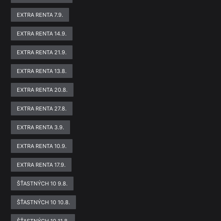
EXTRA RENTA 7.9.
EXTRA RENTA 14.9.
EXTRA RENTA 21.9.
EXTRA RENTA 13.8.
EXTRA RENTA 20.8.
EXTRA RENTA 27.8.
EXTRA RENTA 3.9.
EXTRA RENTA 10.9.
EXTRA RENTA 17.9.
ŠŤASTNÝCH 10 9.8.
ŠŤASTNÝCH 10 10.8.