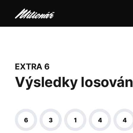
EXTRA 6
Výsledky losován
6
3
1
4
4