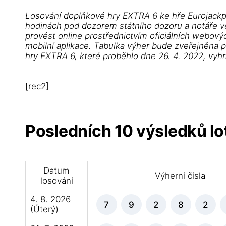
Losování doplňkové hry EXTRA 6 ke hře Eurojackp
hodinách pod dozorem státního dozoru a notáře ve 
provést online prostřednictvím oficiálních webovýc
mobilní aplikace. Tabulka výher bude zveřejněna 
hry EXTRA 6, které proběhlo dne 26. 4. 2022, vyh
[rec2]
Posledních 10 výsledků lot
Datum
Výherní čísla
losování
4. 8. 2026
7
9
2
8
2
(Úterý)