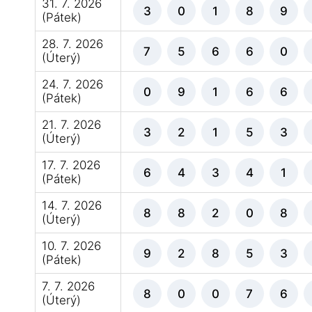
31. 7. 2026
3
0
1
8
9
(Pátek)
28. 7. 2026
7
5
6
6
0
(Úterý)
24. 7. 2026
0
9
1
6
6
(Pátek)
21. 7. 2026
3
2
1
5
3
(Úterý)
17. 7. 2026
6
4
3
4
1
(Pátek)
14. 7. 2026
8
8
2
0
8
(Úterý)
10. 7. 2026
9
2
8
5
3
(Pátek)
7. 7. 2026
8
0
0
7
6
(Úterý)