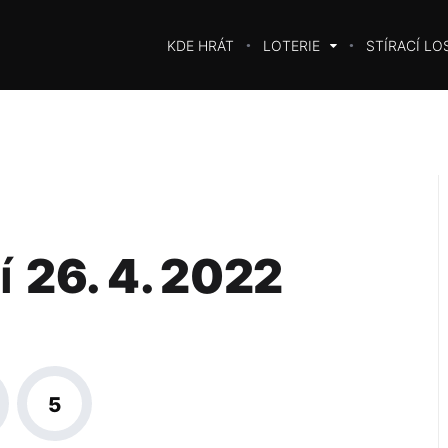
KDE HRÁT
LOTERIE
STÍRACÍ LO
í
26. 4. 2022
5