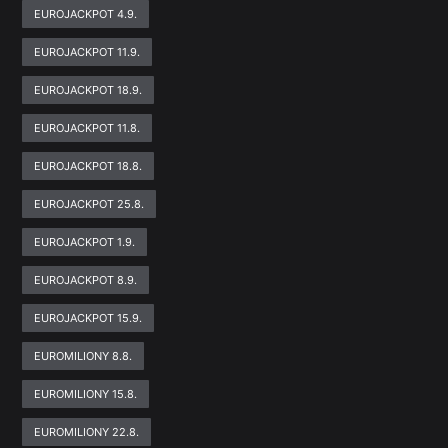
EUROJACKPOT 4.9.
EUROJACKPOT 11.9.
EUROJACKPOT 18.9.
EUROJACKPOT 11.8.
EUROJACKPOT 18.8.
EUROJACKPOT 25.8.
EUROJACKPOT 1.9.
EUROJACKPOT 8.9.
EUROJACKPOT 15.9.
EUROMILIONY 8.8.
EUROMILIONY 15.8.
EUROMILIONY 22.8.