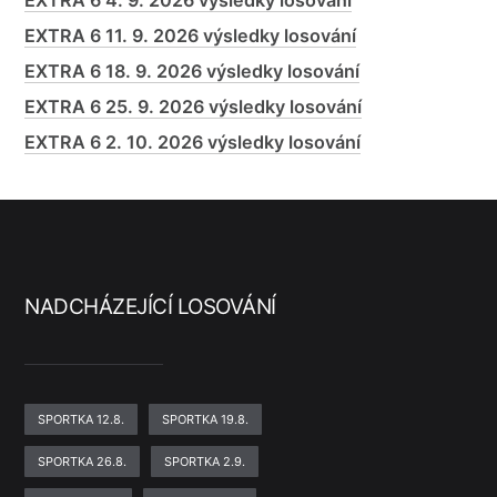
EXTRA 6 11. 9. 2026 výsledky losování
EXTRA 6 18. 9. 2026 výsledky losování
EXTRA 6 25. 9. 2026 výsledky losování
EXTRA 6 2. 10. 2026 výsledky losování
NADCHÁZEJÍCÍ LOSOVÁNÍ
SPORTKA 12.8.
SPORTKA 19.8.
SPORTKA 26.8.
SPORTKA 2.9.