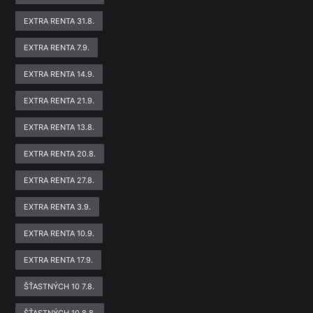
EXTRA RENTA 31.8.
EXTRA RENTA 7.9.
EXTRA RENTA 14.9.
EXTRA RENTA 21.9.
EXTRA RENTA 13.8.
EXTRA RENTA 20.8.
EXTRA RENTA 27.8.
EXTRA RENTA 3.9.
EXTRA RENTA 10.9.
EXTRA RENTA 17.9.
ŠŤASTNÝCH 10 7.8.