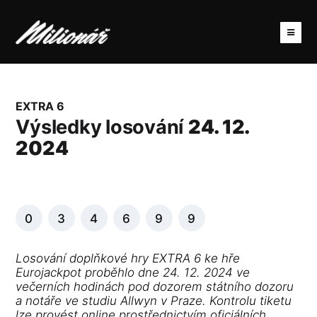
EXTRA 6
Výsledky losování
24. 12.
2024
0
3
4
6
9
9
Losování doplňkové hry EXTRA 6 ke hře
Eurojackpot proběhlo dne 24. 12. 2024 ve
večerních hodinách pod dozorem státního dozoru
a notáře ve studiu Allwyn v Praze. Kontrolu tiketu
lze provést online prostřednictvím oficiálních