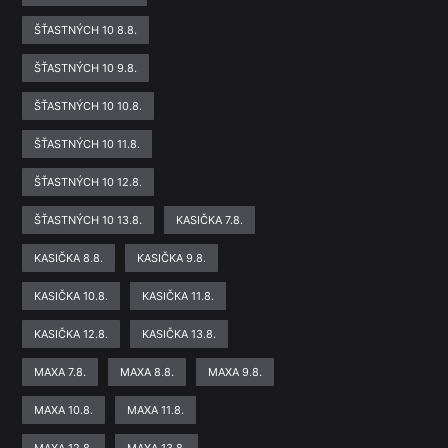
ŠŤASTNÝCH 10 8.8.
ŠŤASTNÝCH 10 9.8.
ŠŤASTNÝCH 10 10.8.
ŠŤASTNÝCH 10 11.8.
ŠŤASTNÝCH 10 12.8.
ŠŤASTNÝCH 10 13.8.
KASIČKA 7.8.
KASIČKA 8.8.
KASIČKA 9.8.
KASIČKA 10.8.
KASIČKA 11.8.
KASIČKA 12.8.
KASIČKA 13.8.
MAXA 7.8.
MAXA 8.8.
MAXA 9.8.
MAXA 10.8.
MAXA 11.8.