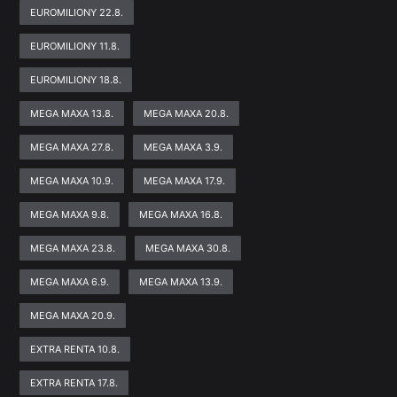
EUROMILIONY 22.8.
EUROMILIONY 11.8.
EUROMILIONY 18.8.
MEGA MAXA 13.8.
MEGA MAXA 20.8.
MEGA MAXA 27.8.
MEGA MAXA 3.9.
MEGA MAXA 10.9.
MEGA MAXA 17.9.
MEGA MAXA 9.8.
MEGA MAXA 16.8.
MEGA MAXA 23.8.
MEGA MAXA 30.8.
MEGA MAXA 6.9.
MEGA MAXA 13.9.
MEGA MAXA 20.9.
EXTRA RENTA 10.8.
EXTRA RENTA 17.8.