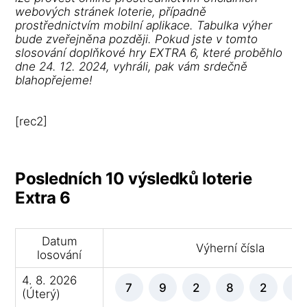
webových stránek loterie, případně
prostřednictvím mobilní aplikace. Tabulka výher
bude zveřejněna později. Pokud jste v tomto
slosování doplňkové hry EXTRA 6, které proběhlo
dne 24. 12. 2024, vyhráli, pak vám srdečně
blahopřejeme!
[rec2]
Posledních 10 výsledků loterie
Extra 6
Datum
Výherní čísla
losování
4. 8. 2026
7
9
2
8
2
6
(Úterý)