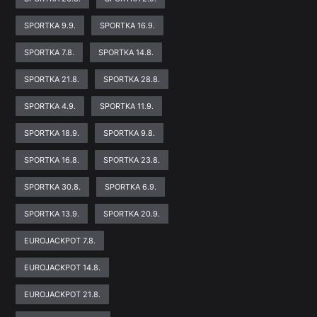
SPORTKA 9.9.
SPORTKA 16.9.
SPORTKA 7.8.
SPORTKA 14.8.
SPORTKA 21.8.
SPORTKA 28.8.
SPORTKA 4.9.
SPORTKA 11.9.
SPORTKA 18.9.
SPORTKA 9.8.
SPORTKA 16.8.
SPORTKA 23.8.
SPORTKA 30.8.
SPORTKA 6.9.
SPORTKA 13.9.
SPORTKA 20.9.
EUROJACKPOT 7.8.
EUROJACKPOT 14.8.
EUROJACKPOT 21.8.