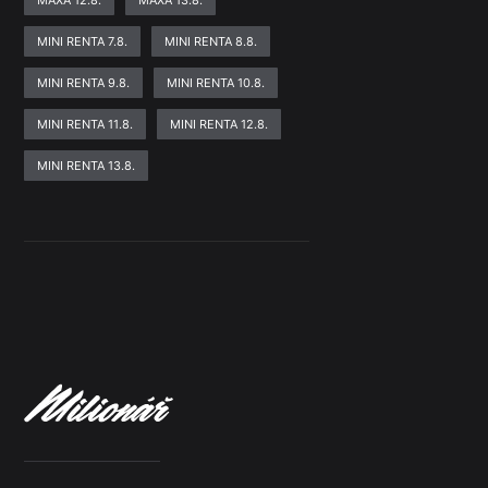
MAXA 12.8.
MAXA 13.8.
MINI RENTA 7.8.
MINI RENTA 8.8.
MINI RENTA 9.8.
MINI RENTA 10.8.
MINI RENTA 11.8.
MINI RENTA 12.8.
MINI RENTA 13.8.