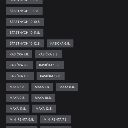
ŠŤASTNÝCH 10 8.8.
ŠŤASTNÝCH 10 9.8.
ŠŤASTNÝCH 10 10.8.
ŠŤASTNÝCH 10 11.8.
ŠŤASTNÝCH 10 12.8.
KASIČKA 6.8.
KASIČKA 7.8.
KASIČKA 8.8.
KASIČKA 9.8.
KASIČKA 10.8.
KASIČKA 11.8.
KASIČKA 12.8.
MAXA 6.8.
MAXA 7.8.
MAXA 8.8.
MAXA 9.8.
MAXA 10.8.
MAXA 11.8.
MAXA 12.8.
MINI RENTA 6.8.
MINI RENTA 7.8.