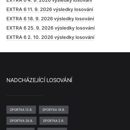
EXTRA 6 11. 9. 2026 výsledky losování
EXTRA 6 18. 9. 2026 výsledky losování
EXTRA 6 25. 9. 2026 výsledky losování
EXTRA 6 2. 10. 2026 výsledky losování
NADCHÁZEJÍCÍ LOSOVÁNÍ
SPORTKA 12.8.
SPORTKA 19.8.
SPORTKA 26.8.
SPORTKA 2.9.