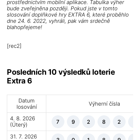
prostřednictvím mobilní aplikace. Tabulka výher
bude zveřejněna později. Pokud jste v tomto
slosování doplňkové hry EXTRA 6, které proběhlo
dne 24. 6. 2022, vyhráli, pak vám srdečně
blahopřejeme!
[rec2]
Posledních 10 výsledků loterie
Extra 6
Datum
Výherní čísla
losování
4. 8. 2026
7
9
2
8
2
6
(Úterý)
31. 7. 2026
3
0
1
8
9
4