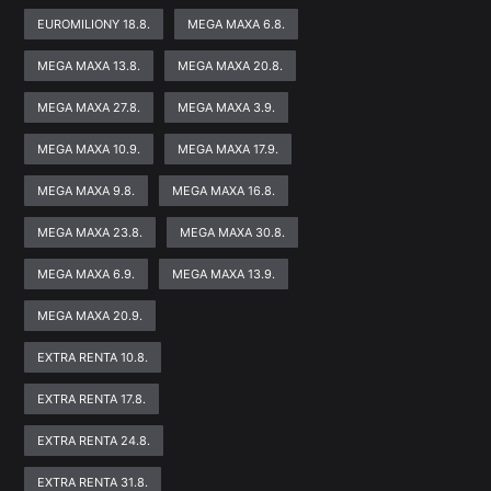
EUROMILIONY 18.8.
MEGA MAXA 6.8.
MEGA MAXA 13.8.
MEGA MAXA 20.8.
MEGA MAXA 27.8.
MEGA MAXA 3.9.
MEGA MAXA 10.9.
MEGA MAXA 17.9.
MEGA MAXA 9.8.
MEGA MAXA 16.8.
MEGA MAXA 23.8.
MEGA MAXA 30.8.
MEGA MAXA 6.9.
MEGA MAXA 13.9.
MEGA MAXA 20.9.
EXTRA RENTA 10.8.
EXTRA RENTA 17.8.
EXTRA RENTA 24.8.
EXTRA RENTA 31.8.