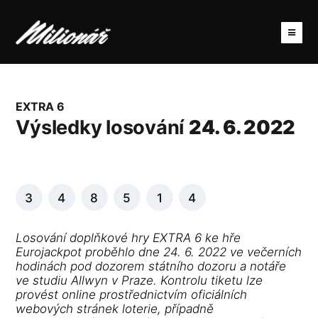
EXTRA 6
Výsledky losování
24. 6. 2022
3
4
8
5
1
4
Losování doplňkové hry EXTRA 6 ke hře
Eurojackpot proběhlo dne 24. 6. 2022 ve večerních
hodinách pod dozorem státního dozoru a notáře
ve studiu Allwyn v Praze. Kontrolu tiketu lze
provést online prostřednictvím oficiálních
webových stránek loterie, případně