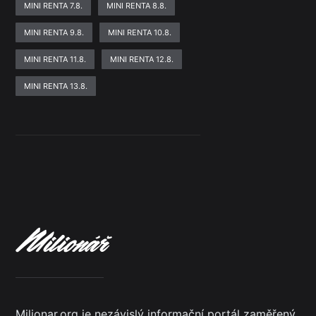
MINI RENTA 7.8.
MINI RENTA 8.8.
MINI RENTA 9.8.
MINI RENTA 10.8.
MINI RENTA 11.8.
MINI RENTA 12.8.
MINI RENTA 13.8.
Milionar.org je nezávislý informační portál zaměřený