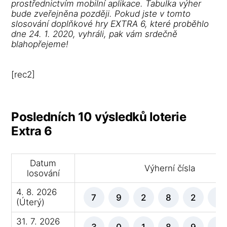
prostřednictvím mobilní aplikace. Tabulka výher
bude zveřejněna později. Pokud jste v tomto
slosování doplňkové hry EXTRA 6, které proběhlo
dne 24. 1. 2020, vyhráli, pak vám srdečně
blahopřejeme!
[rec2]
Posledních 10 výsledků loterie
Extra 6
Datum
Výherní čísla
losování
4. 8. 2026
7
9
2
8
2
6
(Úterý)
31. 7. 2026
3
0
1
8
9
4