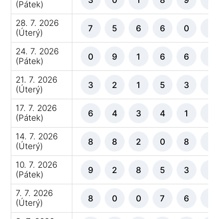
(Pátek)
28. 7. 2026
7
5
6
6
0
6
(Úterý)
24. 7. 2026
0
9
1
6
6
9
(Pátek)
21. 7. 2026
3
2
1
5
3
1
(Úterý)
17. 7. 2026
6
4
3
4
1
8
(Pátek)
14. 7. 2026
8
8
2
0
8
5
(Úterý)
10. 7. 2026
9
2
8
5
3
5
(Pátek)
7. 7. 2026
8
0
0
7
6
1
(Úterý)