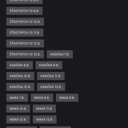
ŠŤASTNÝCH 10 8.8.
ŠŤASTNÝCH 10 9.8.
ŠŤASTNÝCH 10 10.8.
ŠŤASTNÝCH 10 11.8.
ŠŤASTNÝCH 10 12.8.
ŠŤASTNÝCH 10 13.8.
KASIČKA 7.8.
KASIČKA 8.8.
KASIČKA 9.8.
KASIČKA 10.8.
KASIČKA 11.8.
KASIČKA 12.8.
KASIČKA 13.8.
MAXA 7.8.
MAXA 8.8.
MAXA 9.8.
MAXA 10.8.
MAXA 11.8.
MAXA 12.8.
MAXA 13.8.