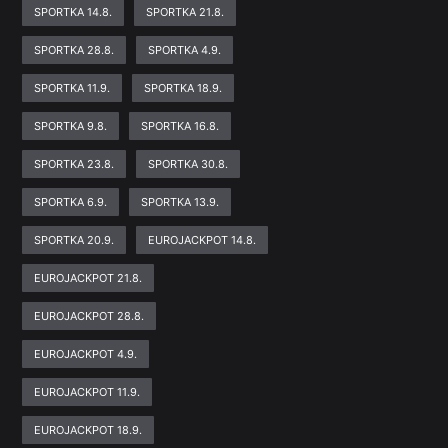
SPORTKA 14.8.
SPORTKA 21.8.
SPORTKA 28.8.
SPORTKA 4.9.
SPORTKA 11.9.
SPORTKA 18.9.
SPORTKA 9.8.
SPORTKA 16.8.
SPORTKA 23.8.
SPORTKA 30.8.
SPORTKA 6.9.
SPORTKA 13.9.
SPORTKA 20.9.
EUROJACKPOT 14.8.
EUROJACKPOT 21.8.
EUROJACKPOT 28.8.
EUROJACKPOT 4.9.
EUROJACKPOT 11.9.
EUROJACKPOT 18.9.