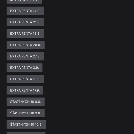
EXTRA RENTA 14.9.
EXTRA RENTA 21.9.
EXTRA RENTA 13.8.
EXTRA RENTA 20.8.
EXTRA RENTA 27.8.
EXTRA RENTA 3.9.
EXTRA RENTA 10.9.
EXTRA RENTA 17.9.
ŠŤASTNÝCH 10 8.8.
ŠŤASTNÝCH 10 9.8.
ŠŤASTNÝCH 10 10.8.