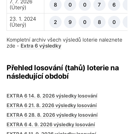
7. 7. 2026
8
0
0
7
6
1
(Úterý)
23. 1. 2024
2
9
0
8
0
8
(Úterý)
Kompletní archiv všech výsledů loterie naleznete
zde -
Extra 6 výsledky
Přehled losování (tahů) loterie na
následující období
EXTRA 6 14. 8. 2026 výsledky losování
EXTRA 6 21. 8. 2026 výsledky losování
EXTRA 6 28. 8. 2026 výsledky losování
EXTRA 6 4. 9. 2026 výsledky losování
EXTRA 6 11. 9. 2026 výsledky losování